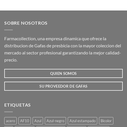
Este
Este
producto
producto
tiene
tiene
múltiples
múltiples
SOBRE NOSOTROS
variantes.
variantes.
Las
Las
opciones
opciones
Farmacollection, una empresa dinamica que ofrece la
se
se
distribucion de Gafas de presbicia con la mayor coleccion del
pueden
pueden
mercado al sector profesional garantizando la mejor calidad-
elegir
elegir
precio.
en
en
la
la
QUIEN SOMOS
página
página
de
de
producto
producto
SU PROVEEDOR DE GAFAS
ETIQUETAS
acero
AF10
Azul
Azul-negro
Azul estampado
Bicolor