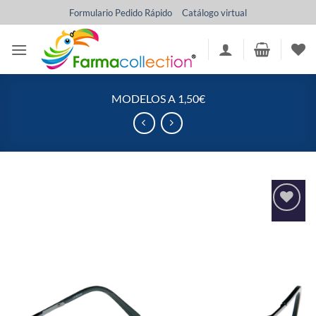
Saltar
Formulario Pedido Rápido
Catálogo virtual
al
contenido
MODELOS A 1,50€
Añadir
a la
lista
de
deseos