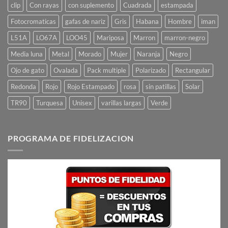
clip
Con rayas
con suplemento
Cuadrada
estampada
Fotocromaticas
gafas de nariz
Gris
Habana
Hombre
iman
L51A
LO67A
LOO45
Mariposa
Marron
marron-negro
Media luna
Metal
Morado
Mujer
Naranja
Negro
Ojo de gato
Ovalada
Pack multiple
Polarizado
Rectangular
Redonda
Rojo
Rojo Estampado
rosa
sin patillas
Solar
TR90
Turquesa
Unisex
varillas largas
Verde
PROGRAMA DE FIDELIZACION