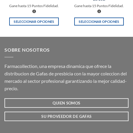
Gane hasta
15
Puntos Fidelidad.
Gane hasta
15
Puntos Fidelidad.
SELECCIONAR OPCIONES
SELECCIONAR OPCIONES
Este
Este
producto
producto
tiene
tiene
múltiples
múltiples
SOBRE NOSOTROS
variantes.
variantes.
Las
Las
opciones
opciones
Farmacollection, una empresa dinamica que ofrece la
se
se
distribucion de Gafas de presbicia con la mayor coleccion del
pueden
pueden
mercado al sector profesional garantizando la mejor calidad-
elegir
elegir
precio.
en
en
la
la
QUIEN SOMOS
página
página
de
de
producto
producto
SU PROVEEDOR DE GAFAS