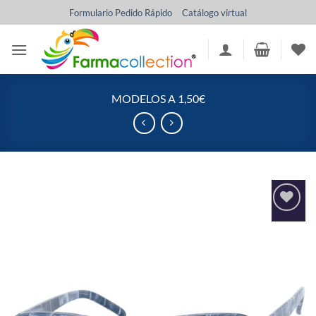
Saltar
Formulario Pedido Rápido
Catálogo virtual
al
contenido
MODELOS A 1,50€
Añadir
a la
lista
de
deseos