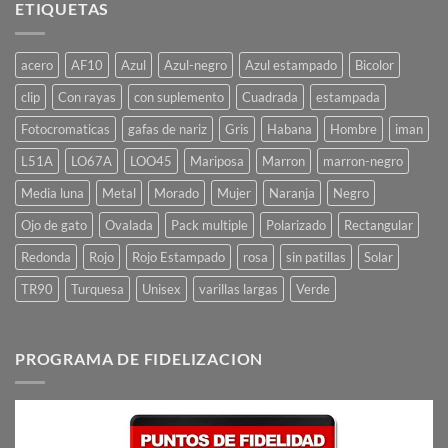
ETIQUETAS
acero
AF10
Azul
Azul-negro
Azul estampado
Bicolor
clip
Con rayas
con suplemento
Cuadrada
estampada
Fotocromaticas
gafas de nariz
Gris
Habana
Hombre
iman
L51A
LO67A
LOO45
Mariposa
Marron
marron-negro
Media luna
Metal
Morado
Mujer
Naranja
Negro
Ojo de gato
Ovalada
Pack multiple
Polarizado
Rectangular
Redonda
Rojo
Rojo Estampado
rosa
sin patillas
Solar
TR90
Turquesa
Unisex
varillas largas
Verde
PROGRAMA DE FIDELIZACION