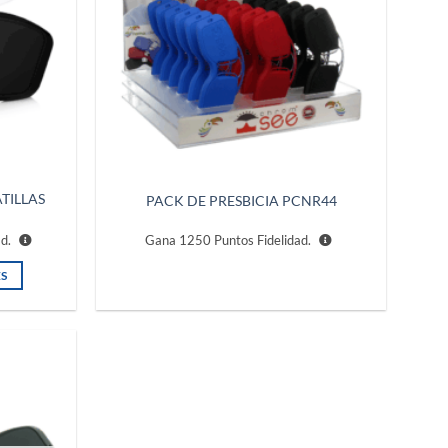
ATILLAS
PACK DE PRESBICIA PCNR44
ad.
Gana
1250
Puntos Fidelidad.
S
Añadir
a la
lista de
deseos