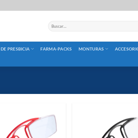
Buscar
por:
 DE PRESBICIA
FARMA-PACKS
MONTURAS
ACCESORI
Añadir
a la
lista de
deseos