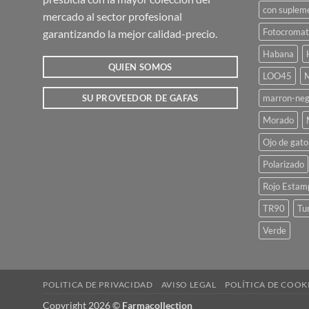
con suplem
mercado al sector profesional
Fotocromat
garantizando la mejor calidad-precio.
Habana
QUIEN SOMOS
LOO45
M
marron-neg
SU PROVEEDOR DE GAFAS
Morado
Ojo de gato
Polarizado
Rojo Estam
TR90
Tu
Verde
POLITICA DE PRIVACIDAD
AVISO LEGAL
POLÍTICA DE COOK
Copyright 2026 ©
Farmacollection