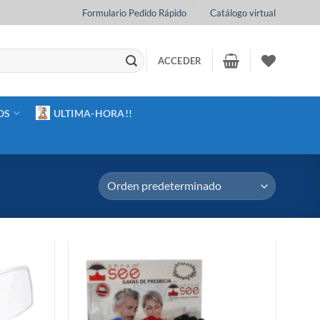
Formulario Pedido Rápido
Catálogo virtual
ACCEDER
OS
ULTIMA-HORA!!
Añadir
Añadir
a la
a la
lista de
lista de
deseos
deseos