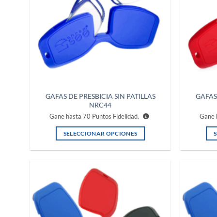
GAFAS DE PRESBICIA SIN PATILLAS
GAFAS 
NRC44
Gane hasta
70
Puntos Fidelidad.
Gane 
SELECCIONAR OPCIONES
Este
producto
tiene
múltiples
Añadir
variantes.
a la
lista de
Las
deseos
opciones