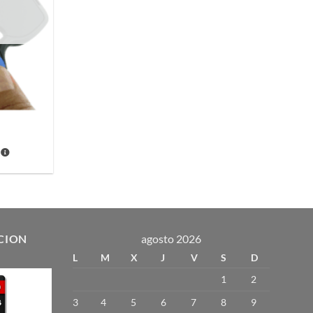
CION
agosto 2026
L
M
X
J
V
S
D
1
2
3
4
5
6
7
8
9