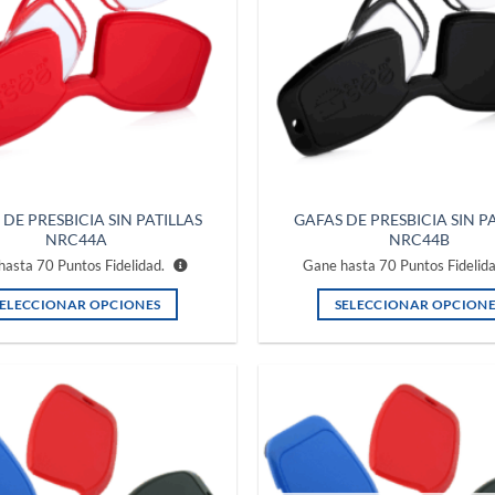
DE PRESBICIA SIN PATILLAS
GAFAS DE PRESBICIA SIN P
NRC44A
NRC44B
hasta
70
Puntos Fidelidad.
Gane hasta
70
Puntos Fidelid
SELECCIONAR OPCIONES
SELECCIONAR OPCIONE
Este
Este
producto
producto
tiene
tiene
múltiples
múltiples
Añadir
variantes.
variantes.
a la
lista de
Las
Las
deseos
opciones
opciones