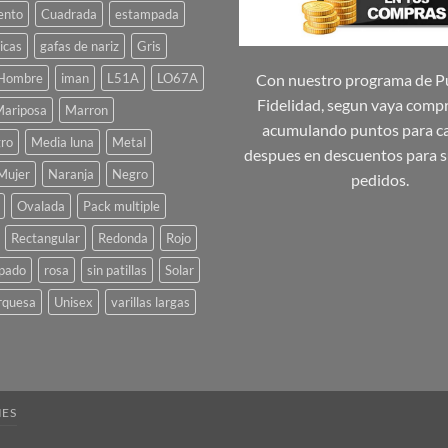
ento
Cuadrada
estampada
icas
gafas de nariz
Gris
Hombre
iman
L51A
LO67A
Con nuestro programa de P
Fidelidad, segun vaya comp
ariposa
Marron
acumulando puntos para ca
ro
Media luna
Metal
despues en descuentos para s
Mujer
Naranja
Negro
pedidos.
Ovalada
Pack multiple
Rectangular
Redonda
Rojo
pado
rosa
sin patillas
Solar
rquesa
Unisex
varillas largas
IES