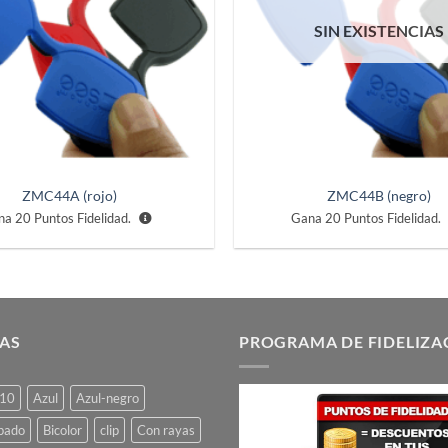
se
se
SIN EXISTENCIAS
pueden
pueden
elegir
elegir
en
en
la
la
página
página
de
de
producto
producto
ZMC44A (rojo)
ZMC44B (negro)
na
20
Puntos Fidelidad.
Gana
20
Puntos Fidelidad.
AS
PROGRAMA DE FIDELIZA
10
Azul
Azul-negro
pado
Bicolor
clip
Con rayas