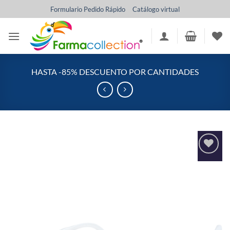
Saltar
Formulario Pedido Rápido
Catálogo virtual
al
contenido
HASTA -85% DESCUENTO POR CANTIDADES
Añadir
a la
lista
de
deseos