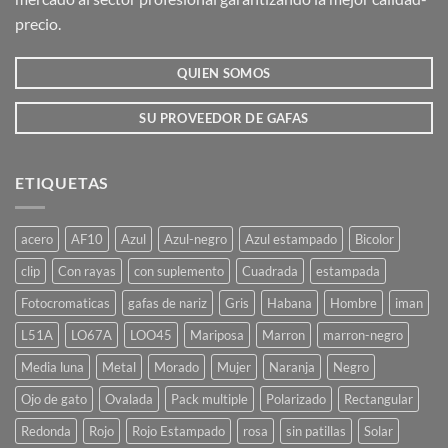
elegir
elegir
precio.
en
en
la
la
QUIEN SOMOS
página
página
de
de
producto
producto
SU PROVEEDOR DE GAFAS
ETIQUETAS
acero
AF10
Azul
Azul-negro
Azul estampado
Bicolor
clip
Con rayas
con suplemento
Cuadrada
estampada
Fotocromaticas
gafas de nariz
Gris
Habana
Hombre
iman
L51A
LO67A
LOO45
Mariposa
Marron
marron-negro
Media luna
Metal
Morado
Mujer
Naranja
Negro
Ojo de gato
Ovalada
Pack multiple
Polarizado
Rectangular
Redonda
Rojo
Rojo Estampado
rosa
sin patillas
Solar