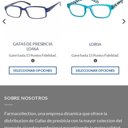
lista de
lista de
deseos
deseos
GAFAS DE PRESBICIA
LO80A
LO46A
Gane hasta
15
Puntos Fidelidad.
Gane hasta
15
Puntos Fidelidad.
SELECCIONAR OPCIONES
SELECCIONAR OPCIONES
Este
Este
producto
producto
tiene
tiene
múltiples
múltiples
SOBRE NOSOTROS
variantes.
variantes.
Las
Las
opciones
opciones
Farmacollection, una empresa dinamica que ofrece la
se
se
distribucion de Gafas de presbicia con la mayor coleccion del
pueden
pueden
mercado al sector profesional garantizando la mejor calidad-