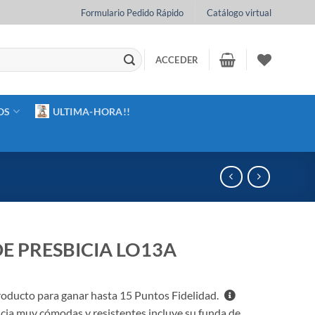
Formulario Pedido Rápido
Catálogo virtual
ACCEDER
OS
ULTIMA-HORA!!
E PRESBICIA LO13A
oducto para ganar hasta
15
Puntos Fidelidad.
cia muy cómodas y resistentes incluye su funda de