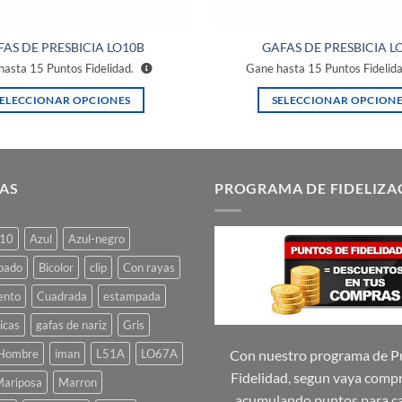
AS DE PRESBICIA LO10B
GAFAS DE PRESBICIA L
hasta
15
Puntos Fidelidad.
Gane hasta
15
Puntos Fidelid
SELECCIONAR OPCIONES
SELECCIONAR OPCIONE
Este
Este
producto
producto
tiene
tiene
múltiples
múltiples
AS
PROGRAMA DE FIDELIZA
variantes.
variantes.
Las
Las
10
Azul
Azul-negro
opciones
opciones
se
se
pado
Bicolor
clip
Con rayas
pueden
pueden
ento
Cuadrada
estampada
elegir
elegir
icas
gafas de nariz
Gris
en
en
la
la
Hombre
iman
L51A
LO67A
Con nuestro programa de P
página
página
Fidelidad, segun vaya comp
ariposa
Marron
de
de
acumulando puntos para ca