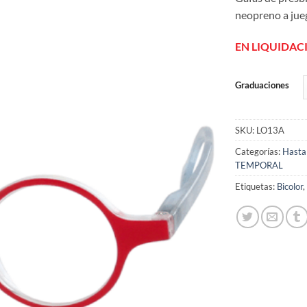
de
deseos
neopreno a jueg
EN LIQUIDAC
Graduaciones
SKU:
LO13A
Categorías:
Hasta
TEMPORAL
Etiquetas:
Bicolor