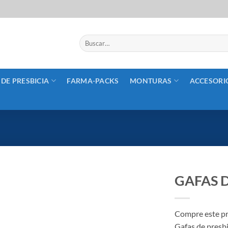
Buscar
por:
 DE PRESBICIA
FARMA-PACKS
MONTURAS
ACCESORI
GAFAS D
Añadir
a la
Compre este pr
lista
Gafas de presbi