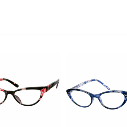
Añadir
a la
lista de
deseos