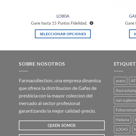
LO80A
GAF
Gane hasta
15
Puntos Fidelidad.
Gane 
SELECCIONAR OPCIONES
Este
producto
tiene
múltiples
SOBRE NOSOTROS
ETIQUET
variantes.
Las
Farmacollection, una empresa dinamica
acero
AF
opciones
que ofrece la distribucion de Gafas de
se
Azul estam
presbicia con la mayor coleccion del
pueden
con suplem
mercado al sector profesional
elegir
Fotocromat
garantizando la mejor calidad-precio.
en
la
Habana
página
QUIEN SOMOS
LOO45
M
de