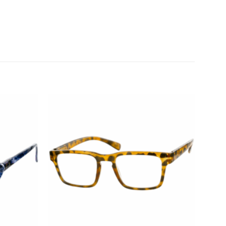
Añadir
Añadir
a la
a la
lista de
lista de
deseos
deseos