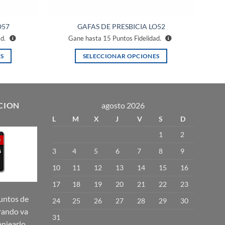
O57
GAFAS DE PRESBICIA LO52
ad.
Gane hasta
15
Puntos Fidelidad.
S
SELECCIONAR OPCIONES
Este
producto
tiene
múltiples
CION
agosto 2026
variantes.
L
M
X
J
V
S
D
Las
1
2
opciones
se
3
4
5
6
7
8
9
pueden
10
11
12
13
14
15
16
elegir
17
18
19
20
21
22
23
en
la
untos de
24
25
26
27
28
29
30
página
rando va
31
de
njearlo