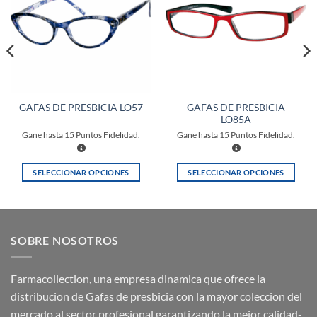
lista de
lista de
deseos
deseos
GAFAS DE PRESBICIA
GAFAS DE PRESBICIA LO57
LO85A
Gane hasta
15
Puntos Fidelidad.
Gane hasta
15
Puntos Fidelidad.
SELECCIONAR OPCIONES
SELECCIONAR OPCIONES
Este
Este
producto
producto
tiene
tiene
múltiples
múltiples
SOBRE NOSOTROS
variantes.
variantes.
Las
Las
opciones
opciones
Farmacollection, una empresa dinamica que ofrece la
se
se
distribucion de Gafas de presbicia con la mayor coleccion del
pueden
pueden
mercado al sector profesional garantizando la mejor calidad-