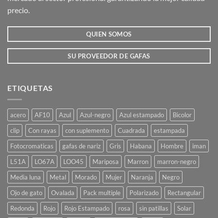
elegir
elegir
precio.
en
en
la
la
QUIEN SOMOS
página
página
de
de
producto
producto
SU PROVEEDOR DE GAFAS
ETIQUETAS
acero
AF10
Azul
Azul-negro
Azul estampado
Bicolor
clip
Con rayas
con suplemento
Cuadrada
estampada
Fotocromaticas
gafas de nariz
Gris
Habana
Hombre
iman
L51A
LO67A
LOO45
Mariposa
Marron
marron-negro
Media luna
Metal
Morado
Mujer
Naranja
Negro
Ojo de gato
Ovalada
Pack multiple
Polarizado
Rectangular
Redonda
Rojo
Rojo Estampado
rosa
sin patillas
Solar