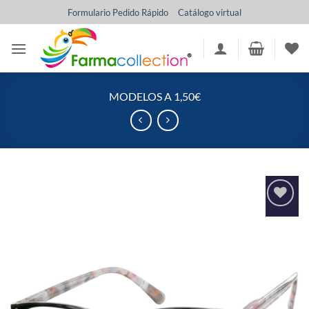
Saltar
Formulario Pedido Rápido
Catálogo virtual
al
contenido
MODELOS A 1,50€
Añadir
a la
lista
de
deseos