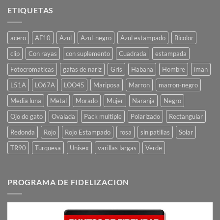
ETIQUETAS
acero
AF10
Azul
Azul-negro
Azul estampado
Bicolor
clip
Con rayas
con suplemento
Cuadrada
estampada
Fotocromaticas
gafas de nariz
Gris
Habana
Hombre
iman
L51A
LO67A
LOO45
Mariposa
Marron
marron-negro
Media luna
Metal
Morado
Mujer
Naranja
Negro
Ojo de gato
Ovalada
Pack multiple
Polarizado
Rectangular
Redonda
Rojo
Rojo Estampado
rosa
sin patillas
Solar
TR90
Turquesa
Unisex
varillas largas
Verde
PROGRAMA DE FIDELIZACION