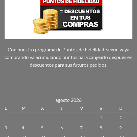
Con nuestro programa de Puntos de Fidelidad, segun vaya
comprando va acumulando puntos para canjearlo despues en
descuentos para sus futuros pedidos.
agosto 2026
L
M
X
J
V
S
D
1
2
3
4
5
6
7
8
9