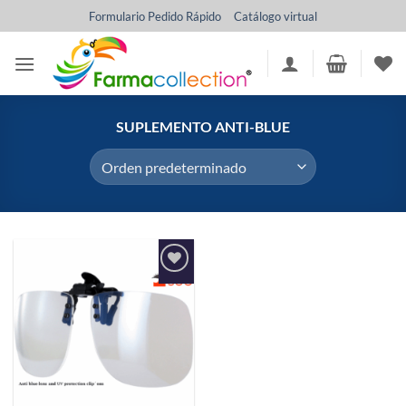
Saltar
Formulario Pedido Rápido
Catálogo virtual
al
contenido
SUPLEMENTO ANTI-BLUE
Añadir
a la
lista de
deseos