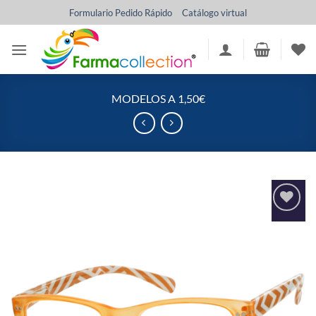
Saltar
Formulario Pedido Rápido
Catálogo virtual
al
contenido
MODELOS A 1,50€
Añadir
a la
lista
de
deseos