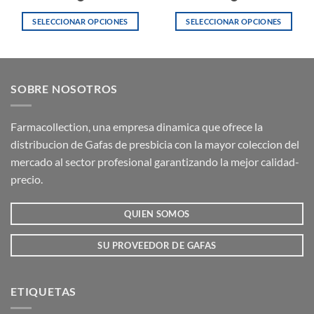
SELECCIONAR OPCIONES
SELECCIONAR OPCIONES
Este
Este
producto
producto
tiene
tiene
múltiples
múltiples
SOBRE NOSOTROS
variantes.
variantes.
Las
Las
opciones
opciones
Farmacollection, una empresa dinamica que ofrece la
se
se
distribucion de Gafas de presbicia con la mayor coleccion del
pueden
pueden
mercado al sector profesional garantizando la mejor calidad-
elegir
elegir
precio.
en
en
la
la
QUIEN SOMOS
página
página
de
de
producto
producto
SU PROVEEDOR DE GAFAS
ETIQUETAS