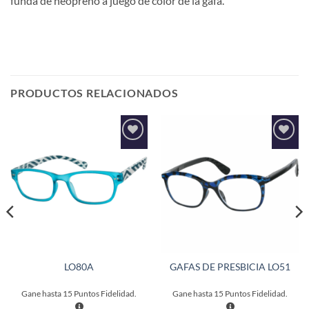
funda de neopreno a juego de color de la gafa.
PRODUCTOS RELACIONADOS
Añadir
Añadir
a la
a la
lista de
lista de
deseos
deseos
LO80A
GAFAS DE PRESBICIA LO51
Gane hasta
15
Puntos Fidelidad.
Gane hasta
15
Puntos Fidelidad.