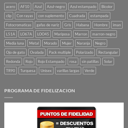
acero
AF10
Azul
Azul-negro
Azul estampado
Bicolor
clip
Con rayas
con suplemento
Cuadrada
estampada
Fotocromaticas
gafas de nariz
Gris
Habana
Hombre
iman
L51A
LO67A
LOO45
Mariposa
Marron
marron-negro
Media luna
Metal
Morado
Mujer
Naranja
Negro
Ojo de gato
Ovalada
Pack multiple
Polarizado
Rectangular
Redonda
Rojo
Rojo Estampado
rosa
sin patillas
Solar
TR90
Turquesa
Unisex
varillas largas
Verde
PROGRAMA DE FIDELIZACION