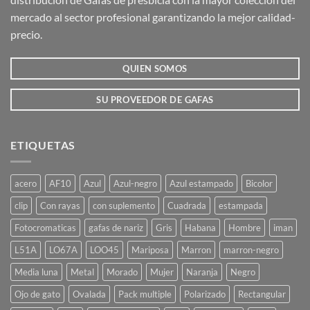
mercado al sector profesional garantizando la mejor calidad-
precio.
QUIEN SOMOS
SU PROVEEDOR DE GAFAS
ETIQUETAS
acero
AF10
Azul
Azul-negro
Azul estampado
Bicolor
clip
Con rayas
con suplemento
Cuadrada
estampada
Fotocromaticas
gafas de nariz
Gris
Habana
Hombre
iman
L51A
LO67A
LOO45
Mariposa
Marron
marron-negro
Media luna
Metal
Morado
Mujer
Naranja
Negro
Ojo de gato
Ovalada
Pack multiple
Polarizado
Rectangular