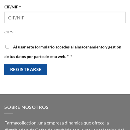
CIF/NIF
*
CIF/NIF
Al usar este formulario accedes al almacenamiento y gestión
de tus datos por parte de esta web.
*
*
REGISTRARSE
SOBRE NOSOTROS
Farmacollection, una empresa dinamica que ofrece la
distribucion de Gafas de presbicia con la mayor coleccion del