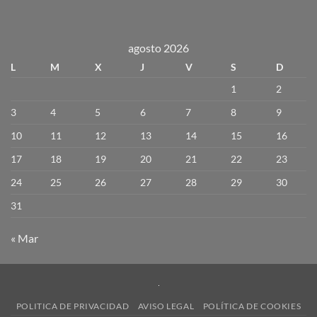
agosto 2026
L
M
X
J
V
S
D
1
2
3
4
5
6
7
8
9
10
11
12
13
14
15
16
17
18
19
20
21
22
23
24
25
26
27
28
29
30
31
« Mar
POLITICA DE PRIVACIDAD
AVISO LEGAL
POLÍTICA DE COOKIES