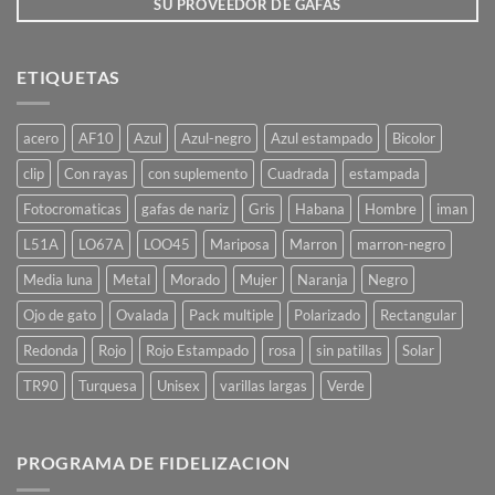
SU PROVEEDOR DE GAFAS
ETIQUETAS
acero
AF10
Azul
Azul-negro
Azul estampado
Bicolor
clip
Con rayas
con suplemento
Cuadrada
estampada
Fotocromaticas
gafas de nariz
Gris
Habana
Hombre
iman
L51A
LO67A
LOO45
Mariposa
Marron
marron-negro
Media luna
Metal
Morado
Mujer
Naranja
Negro
Ojo de gato
Ovalada
Pack multiple
Polarizado
Rectangular
Redonda
Rojo
Rojo Estampado
rosa
sin patillas
Solar
TR90
Turquesa
Unisex
varillas largas
Verde
PROGRAMA DE FIDELIZACION