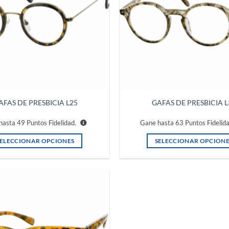
AFAS DE PRESBICIA L25
GAFAS DE PRESBICIA L
hasta
49
Puntos Fidelidad.
Gane hasta
63
Puntos Fidelid
SELECCIONAR OPCIONES
SELECCIONAR OPCIONE
Este
Este
producto
producto
tiene
tiene
múltiples
múltiples
Añadir
variantes.
variantes.
a la
lista de
Las
Las
deseos
opciones
opciones