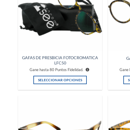
GAFAS DE PRESBICIA FOTOCROMATICA
G
LFC50
Gane hasta
80
Puntos Fidelidad.
Gane 
SELECCIONAR OPCIONES
Este
producto
tiene
múltiples
Añadir
variantes.
a la
lista de
Las
deseos
opciones