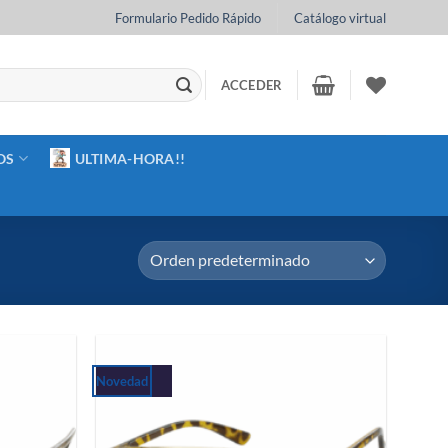
Formulario Pedido Rápido
Catálogo virtual
ACCEDER
OS
ULTIMA-HORA!!
Novedad
Añadir
Añadir
a la
a la
lista de
lista de
deseos
deseos