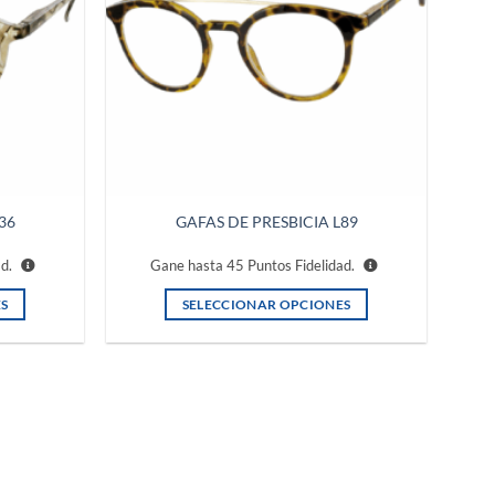
36
GAFAS DE PRESBICIA L89
ad.
Gane hasta
45
Puntos Fidelidad.
S
SELECCIONAR OPCIONES
Este
producto
tiene
múltiples
variantes.
Las
opciones