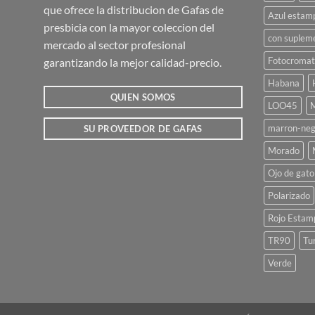
que ofrece la distribucion de Gafas de
pueden
Azul estam
presbicia con la mayor coleccion del
elegir
con suplem
en
mercado al sector profesional
la
Fotocromat
garantizando la mejor calidad-precio.
página
Habana
de
QUIEN SOMOS
LOO45
M
producto
marron-neg
SU PROVEEDOR DE GAFAS
Morado
Ojo de gato
Polarizado
Rojo Estam
TR90
Tu
Verde