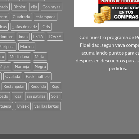
pueden
pado
Bicolor
clip
Con rayas
elegir
ento
Cuadrada
estampada
en
la
icas
gafas de nariz
Gris
página
Hombre
iman
L51A
LO67A
Con nuestro programa de P
de
Fidelidad, segun vaya comp
ariposa
Marron
producto
acumulando puntos para ca
ro
Media luna
Metal
despues en descuentos para s
Mujer
Naranja
Negro
pedidos.
Ovalada
Pack multiple
Rectangular
Redonda
Rojo
pado
rosa
sin patillas
Solar
rquesa
Unisex
varillas largas