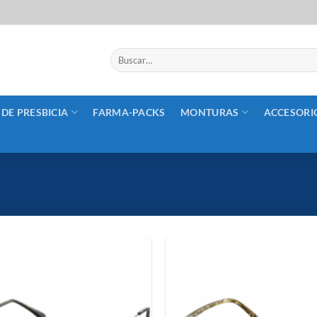
Buscar
por:
 DE PRESBICIA
FARMA-PACKS
MONTURAS
ACCESORI
Añadir
a la
lista de
deseos