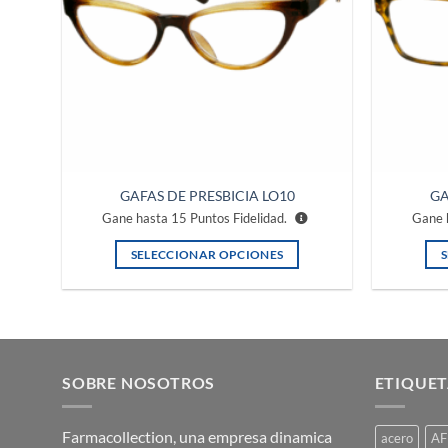
se
pueden
elegir
en
la
página
de
producto
GAFAS DE PRESBICIA LO10
GA
Gane hasta
15
Puntos Fidelidad.
Gane 
SELECCIONAR OPCIONES
Este
producto
tiene
múltiples
variantes.
SOBRE NOSOTROS
ETIQUET
Las
opciones
Farmacollection, una empresa dinamica
acero
AF
se