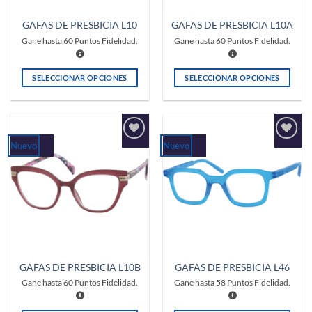
GAFAS DE PRESBICIA L10
GAFAS DE PRESBICIA L10A
Gane hasta
60
Puntos Fidelidad.
Gane hasta
60
Puntos Fidelidad.
SELECCIONAR OPCIONES
SELECCIONAR OPCIONES
Este
Este
producto
producto
tiene
tiene
múltiples
múltiples
Nuevo
Nuevo
Añadir
Añadir
variantes.
variantes.
a la
a la
Las
Las
lista de
lista de
deseos
deseos
opciones
opciones
se
se
pueden
pueden
elegir
elegir
en
en
la
la
GAFAS DE PRESBICIA L10B
GAFAS DE PRESBICIA L46
página
página
Gane hasta
60
Puntos Fidelidad.
Gane hasta
58
Puntos Fidelidad.
de
de
producto
producto