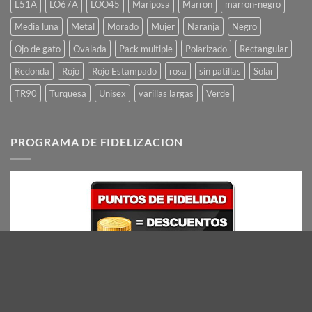
L51A
LO67A
LOO45
Mariposa
Marron
marron-negro
Media luna
Metal
Morado
Mujer
Naranja
Negro
Ojo de gato
Ovalada
Pack multiple
Polarizado
Rectangular
Redonda
Rojo
Rojo Estampado
rosa
sin patillas
Solar
TR90
Turquesa
Unisex
varillas largas
Verde
PROGRAMA DE FIDELIZACION
Con nuestro programa de Puntos de Fidelidad, segun vaya