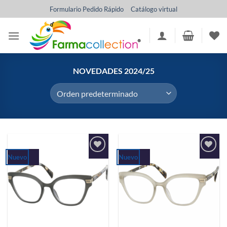
Saltar
Formulario Pedido Rápido
Catálogo virtual
al
contenido
NOVEDADES 2024/25
Nuevo
Nuevo
Añadir
Añadir
a la
a la
lista de
lista de
deseos
deseos