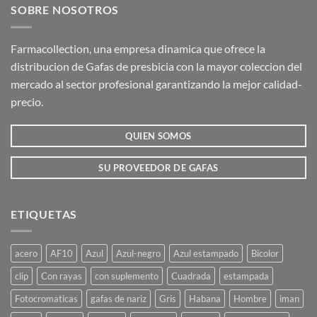
SOBRE NOSOTROS
Las
opciones
se
Farmacollection, una empresa dinamica que ofrece la
pueden
distribucion de Gafas de presbicia con la mayor coleccion del
elegir
mercado al sector profesional garantizando la mejor calidad-
en
la
precio.
página
de
QUIEN SOMOS
producto
SU PROVEEDOR DE GAFAS
ETIQUETAS
acero
AF10
Azul
Azul-negro
Azul estampado
Bicolor
clip
Con rayas
con suplemento
Cuadrada
estampada
Fotocromaticas
gafas de nariz
Gris
Habana
Hombre
iman