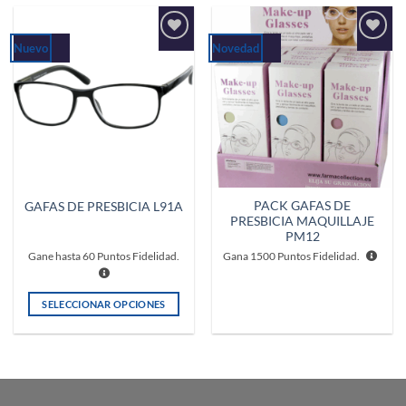
tiene
tiene
múltiples
múltiples
Nuevo
Novedad
Añadir
Añadir
variantes.
variantes.
a la
a la
Las
Las
lista de
lista de
deseos
deseos
opciones
opciones
se
se
pueden
pueden
elegir
elegir
en
en
la
la
PACK GAFAS DE
GAFAS DE PRESBICIA L91A
página
página
PRESBICIA MAQUILLAJE
de
de
PM12
producto
producto
Gane hasta
60
Puntos Fidelidad.
Gana
1500
Puntos Fidelidad.
SELECCIONAR OPCIONES
Este
producto
tiene
múltiples
variantes.