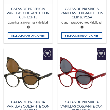
GAFAS DE PRESBICIA
GAFAS DE PRESBICIA
VARILLAS COLGANTE CON
VARILLAS COLGANTE CON
CLIP LCP15
CLIP LCP15A
Gane hasta
50
Puntos Fidelidad.
Gane hasta
50
Puntos Fidelidad.
SELECCIONAR OPCIONES
SELECCIONAR OPCIONES
Este
Este
producto
producto
tiene
tiene
múltiples
múltiples
Añadir
Añadir
variantes.
variantes.
a la
a la
Las
Las
lista de
lista de
deseos
deseos
opciones
opciones
se
se
pueden
pueden
elegir
elegir
en
en
la
la
GAFAS DE PRESBICIA
GAFAS DE PRESBICIA
página
página
VARILLAS COLGANTE CON
VARILLAS COLGANTE CON
de
de