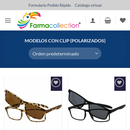
Saltar
Formulario Pedido Rápido
Catálogo virtual
al
contenido
MODELOS CON CLIP (POLARIZADOS)
Añadir
Añadir
a la
a la
lista de
lista de
deseos
deseos