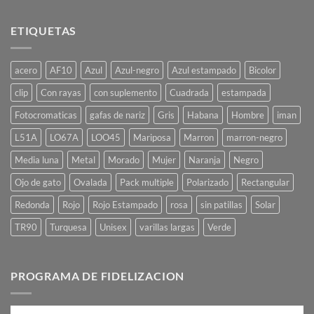
ETIQUETAS
acero
AF10
Azul
Azul-negro
Azul estampado
Bicolor
clip
Con rayas
con suplemento
Cuadrada
estampada
Fotocromaticas
gafas de nariz
Gris
Habana
Hombre
iman
L51A
LO67A
LOO45
Mariposa
Marron
marron-negro
Media luna
Metal
Morado
Mujer
Naranja
Negro
Ojo de gato
Ovalada
Pack multiple
Polarizado
Rectangular
Redonda
Rojo
Rojo Estampado
rosa
sin patillas
Solar
TR90
Turquesa
Unisex
varillas largas
Verde
PROGRAMA DE FIDELIZACION