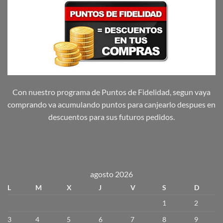
Con nuestro programa de Puntos de Fidelidad, segun vaya
comprando va acumulando puntos para canjearlo despues en
descuentos para sus futuros pedidos.
agosto 2026
L
M
X
J
V
S
D
1
2
3
4
5
6
7
8
9