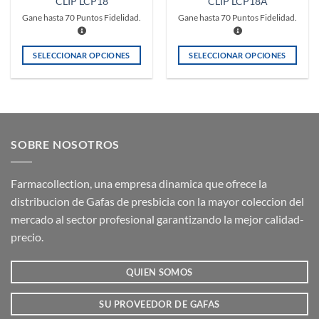
CLIP LCP18
CLIP LCP18A
producto
producto
Gane hasta
70
Puntos Fidelidad.
Gane hasta
70
Puntos Fidelidad.
SELECCIONAR OPCIONES
SELECCIONAR OPCIONES
Este
Este
producto
producto
tiene
tiene
múltiples
múltiples
variantes.
variantes.
SOBRE NOSOTROS
Las
Las
opciones
opciones
se
se
Farmacollection, una empresa dinamica que ofrece la
pueden
pueden
distribucion de Gafas de presbicia con la mayor coleccion del
elegir
elegir
mercado al sector profesional garantizando la mejor calidad-
en
en
la
la
precio.
página
página
de
de
QUIEN SOMOS
producto
producto
SU PROVEEDOR DE GAFAS