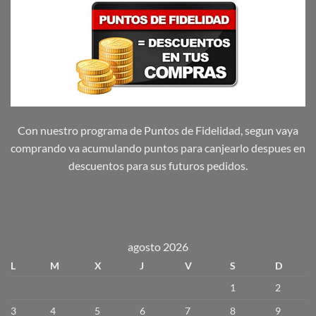
Con nuestro programa de Puntos de Fidelidad, segun vaya
comprando va acumulando puntos para canjearlo despues en
descuentos para sus futuros pedidos.
agosto 2026
L
M
X
J
V
S
D
1
2
3
4
5
6
7
8
9