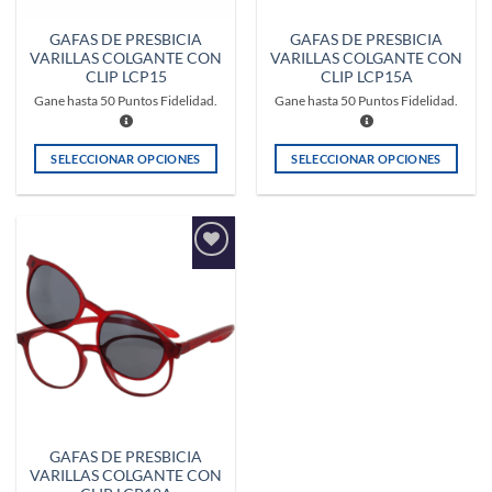
GAFAS DE PRESBICIA
GAFAS DE PRESBICIA
VARILLAS COLGANTE CON
VARILLAS COLGANTE CON
CLIP LCP15
CLIP LCP15A
Gane hasta
50
Puntos Fidelidad.
Gane hasta
50
Puntos Fidelidad.
SELECCIONAR OPCIONES
SELECCIONAR OPCIONES
Este
Este
producto
producto
tiene
tiene
múltiples
múltiples
Añadir
variantes.
variantes.
a la
Las
Las
lista de
deseos
opciones
opciones
se
se
pueden
pueden
elegir
elegir
en
en
la
la
GAFAS DE PRESBICIA
página
página
VARILLAS COLGANTE CON
de
de