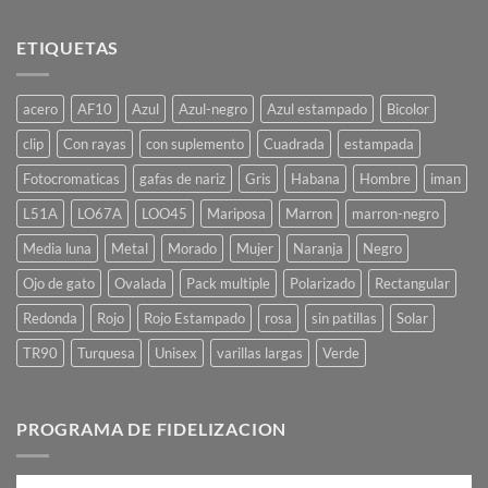
ETIQUETAS
acero
AF10
Azul
Azul-negro
Azul estampado
Bicolor
clip
Con rayas
con suplemento
Cuadrada
estampada
Fotocromaticas
gafas de nariz
Gris
Habana
Hombre
iman
L51A
LO67A
LOO45
Mariposa
Marron
marron-negro
Media luna
Metal
Morado
Mujer
Naranja
Negro
Ojo de gato
Ovalada
Pack multiple
Polarizado
Rectangular
Redonda
Rojo
Rojo Estampado
rosa
sin patillas
Solar
TR90
Turquesa
Unisex
varillas largas
Verde
PROGRAMA DE FIDELIZACION