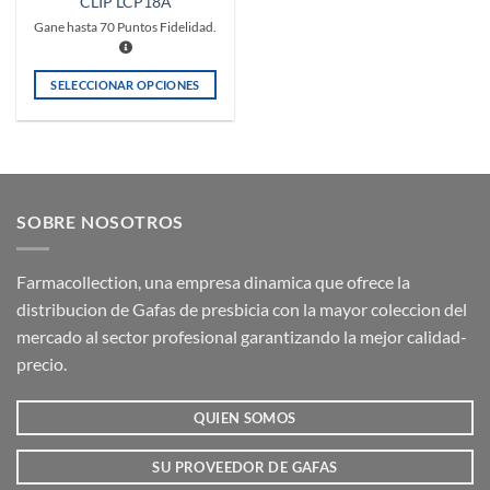
CLIP LCP18A
producto
producto
Gane hasta
70
Puntos Fidelidad.
SELECCIONAR OPCIONES
Este
producto
tiene
múltiples
variantes.
SOBRE NOSOTROS
Las
opciones
se
Farmacollection, una empresa dinamica que ofrece la
pueden
distribucion de Gafas de presbicia con la mayor coleccion del
elegir
mercado al sector profesional garantizando la mejor calidad-
en
la
precio.
página
de
QUIEN SOMOS
producto
SU PROVEEDOR DE GAFAS