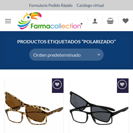
Saltar
Formulario Pedido Rápido
Catálogo virtual
al
contenido
PRODUCTOS ETIQUETADOS “POLARIZADO”
Añadir
Añadir
a la
a la
lista de
lista de
deseos
deseos