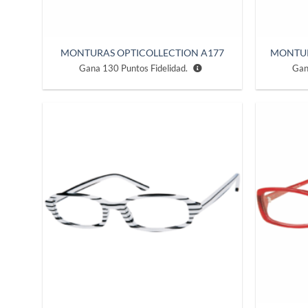
MONTURAS OPTICOLLECTION A177
MONTUR
Gana
130
Puntos Fidelidad.
Ga
Añadir
a la
lista de
deseos