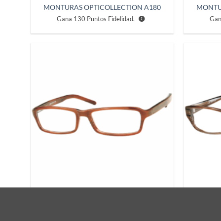
MONTURAS OPTICOLLECTION A180
MONTU
Gana
130
Puntos Fidelidad.
Ga
Añadir
a la
lista de
deseos
MONTURAS OPTICOLLECTION A186
MONTU
Gana
130
Puntos Fidelidad.
Ga