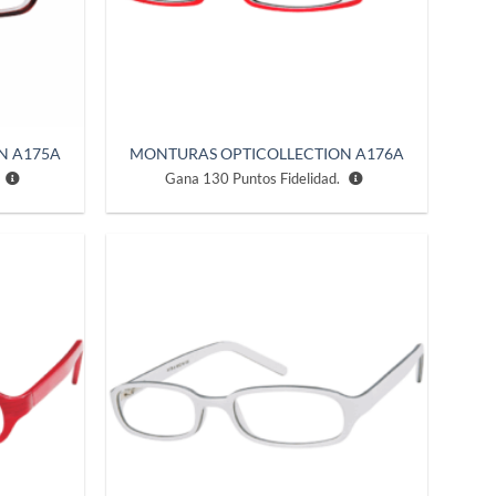
N A175A
MONTURAS OPTICOLLECTION A176A
Gana
130
Puntos Fidelidad.
Añadir
Añadir
a la
a la
lista de
lista de
deseos
deseos