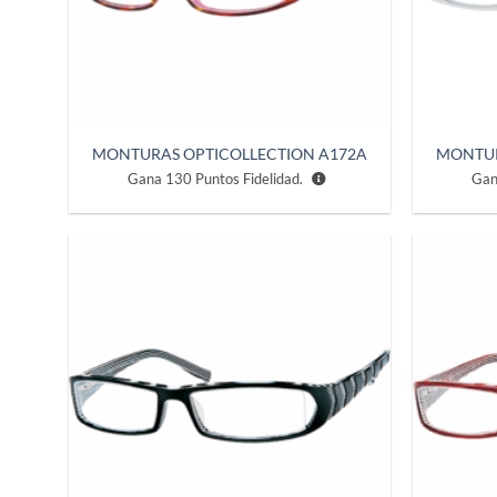
MONTURAS OPTICOLLECTION A172A
MONTUR
Gana
130
Puntos Fidelidad.
Ga
Añadir
a la
lista de
deseos