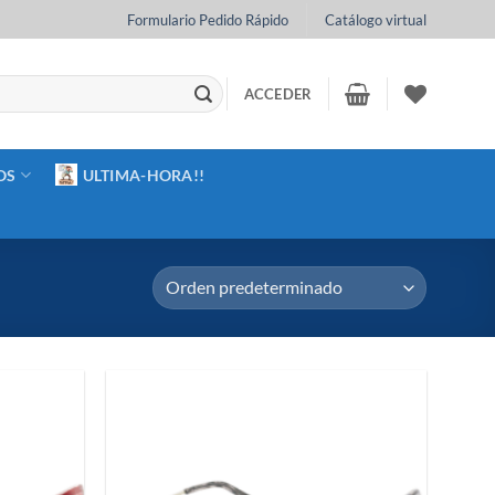
Formulario Pedido Rápido
Catálogo virtual
ACCEDER
OS
ULTIMA-HORA!!
Añadir
Añadir
a la
a la
lista de
lista de
deseos
deseos