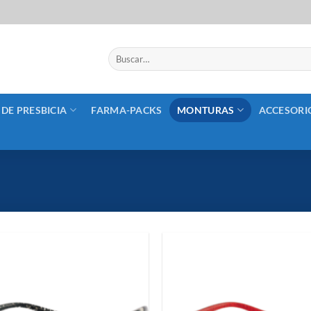
Buscar
por:
 DE PRESBICIA
FARMA-PACKS
MONTURAS
ACCESORI
Añadir
a la
lista de
deseos