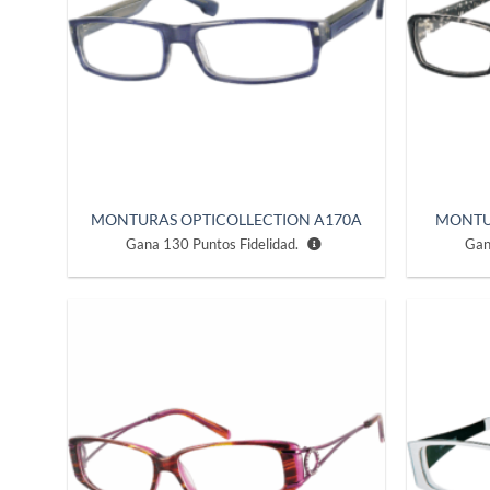
MONTURAS OPTICOLLECTION A170A
MONTU
Gana
130
Puntos Fidelidad.
Ga
Añadir
a la
lista de
deseos