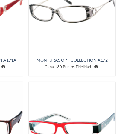
N A171A
MONTURAS OPTICOLLECTION A172
Gana
130
Puntos Fidelidad.
Añadir
Añadir
a la
a la
lista de
lista de
deseos
deseos