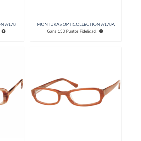
N A178
MONTURAS OPTICOLLECTION A178A
Gana
130
Puntos Fidelidad.
Añadir
Añadir
a la
a la
lista de
lista de
deseos
deseos