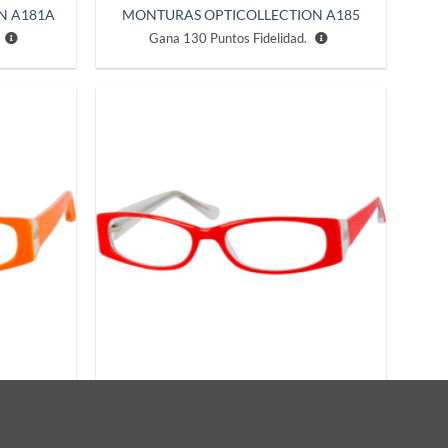
N A181A
MONTURAS OPTICOLLECTION A185
Gana
130
Puntos Fidelidad.
Añadir
Añadir
a la
a la
lista de
lista de
deseos
deseos
N A193
MONTURAS OPTICOLLECTION A193A
Gana
130
Puntos Fidelidad.