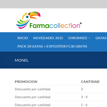
Saltar
al
contenido
INICIO
NOVEDADES 2025
CHROMSEE
GAFAS
PACK 30 GAFAS + EXPOSITOR FC30 GRATIS
MONEL
PROMOCION
CANTIDAD
Descuento por cantidad
2
Descuento por cantidad
3 - 4
Descuento por cantidad
5 - 6