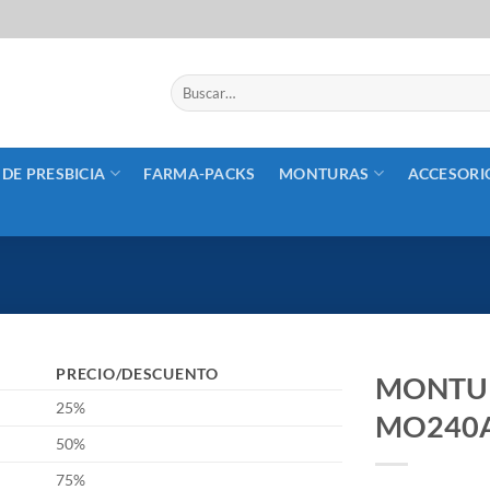
Buscar
por:
 DE PRESBICIA
FARMA-PACKS
MONTURAS
ACCESORI
PRECIO/DESCUENTO
MONTUR
25%
MO240
50%
75%