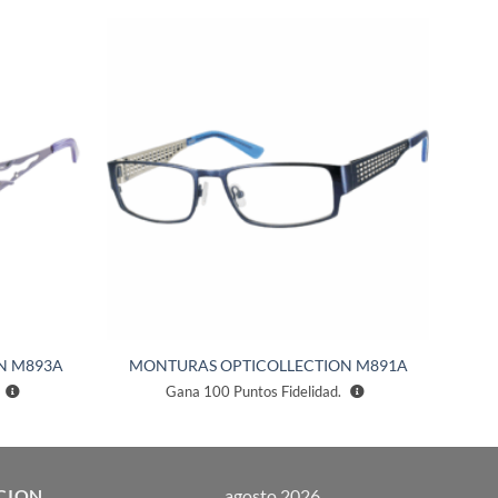
Añadir
Añadir
a la
a la
lista de
lista de
deseos
deseos
N M893A
MONTURAS OPTICOLLECTION M891A
Gana
100
Puntos Fidelidad.
CION
agosto 2026