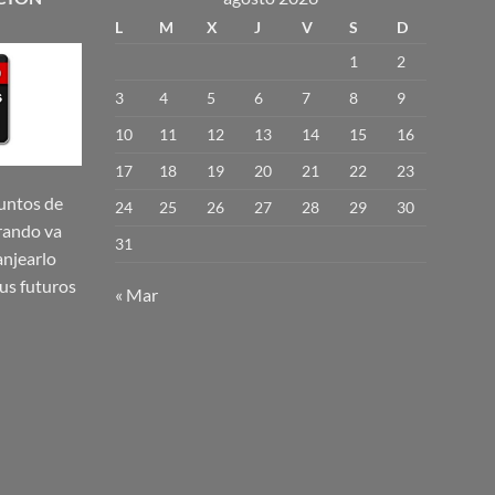
L
M
X
J
V
S
D
1
2
3
4
5
6
7
8
9
10
11
12
13
14
15
16
17
18
19
20
21
22
23
untos de
24
25
26
27
28
29
30
rando va
31
njearlo
us futuros
« Mar