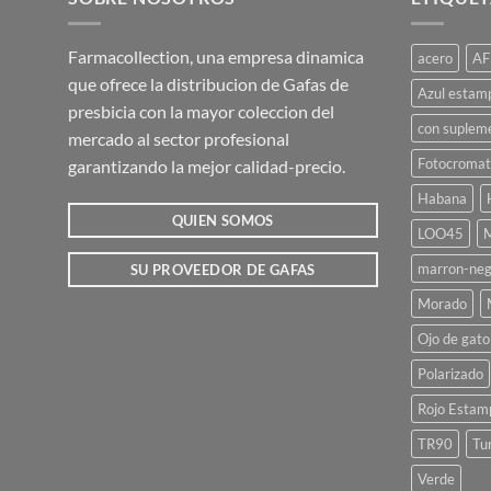
Farmacollection, una empresa dinamica
acero
AF
que ofrece la distribucion de Gafas de
Azul estam
presbicia con la mayor coleccion del
con suplem
mercado al sector profesional
Fotocromat
garantizando la mejor calidad-precio.
Habana
QUIEN SOMOS
LOO45
M
marron-neg
SU PROVEEDOR DE GAFAS
Morado
Ojo de gato
Polarizado
Rojo Estam
TR90
Tu
Verde