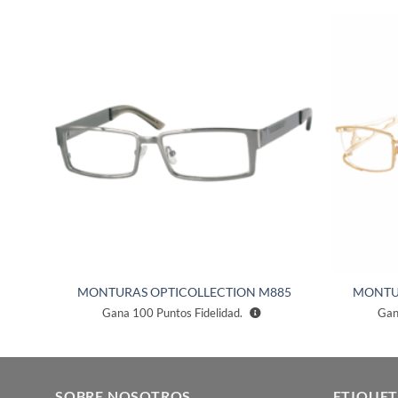
ñadir
Añadir
a la
a la
ista de
lista de
eseos
deseos
891
MONTURAS OPTICOLLECTION M885
MONTU
Gana
100
Puntos Fidelidad.
Ga
SOBRE NOSOTROS
ETIQUET