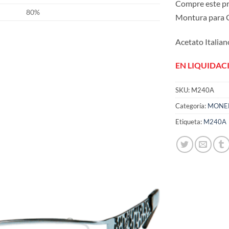
Compre este p
80%
Montura para 
Acetato Italian
EN LIQUIDAC
SKU:
M240A
Añadir
a la
Categoría:
MONE
lista
de
Etiqueta:
M240A
deseos