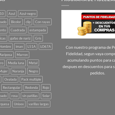
10
Azul
Azul-negro
pado
Bicolor
clip
Con rayas
ento
Cuadrada
estampada
icas
gafas de nariz
Gris
Hombre
iman
L51A
LO67A
Con nuestro programa de P
Fidelidad, segun vaya comp
ariposa
Marron
acumulando puntos para ca
ro
Media luna
Metal
despues en descuentos para s
Mujer
Naranja
Negro
pedidos.
Ovalada
Pack multiple
Rectangular
Redonda
Rojo
pado
rosa
sin patillas
Solar
rquesa
Unisex
varillas largas