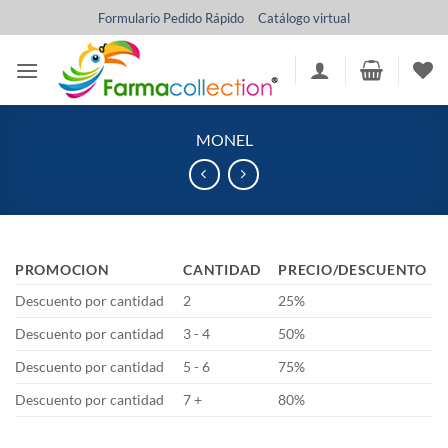
Saltar
Formulario Pedido Rápido
Catálogo virtual
al
contenido
MONEL
PROMOCION
CANTIDAD
PRECIO/DESCUENTO
Descuento por cantidad
2
25%
Descuento por cantidad
3 - 4
50%
Descuento por cantidad
5 - 6
75%
Descuento por cantidad
7 +
80%