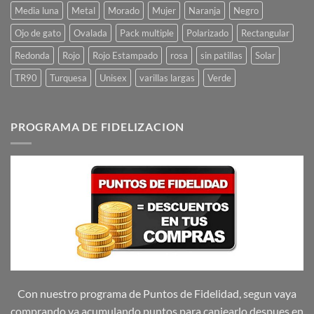
Media luna
Metal
Morado
Mujer
Naranja
Negro
Ojo de gato
Ovalada
Pack multiple
Polarizado
Rectangular
Redonda
Rojo
Rojo Estampado
rosa
sin patillas
Solar
TR90
Turquesa
Unisex
varillas largas
Verde
PROGRAMA DE FIDELIZACION
Con nuestro programa de Puntos de Fidelidad, segun vaya
comprando va acumulando puntos para canjearlo despues en