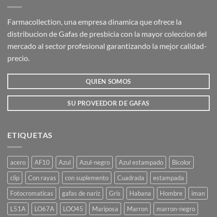
Farmacollection, una empresa dinamica que ofrece la
distribucion de Gafas de presbicia con la mayor coleccion del
mercado al sector profesional garantizando la mejor calidad-
precio.
QUIEN SOMOS
SU PROVEEDOR DE GAFAS
ETIQUETAS
acero
AF10
Azul
Azul-negro
Azul estampado
Bicolor
clip
Con rayas
con suplemento
Cuadrada
estampada
Fotocromaticas
gafas de nariz
Gris
Habana
Hombre
iman
L51A
LO67A
LOO45
Mariposa
Marron
marron-negro