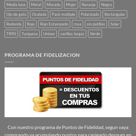
Media luna
Metal
Morado
Mujer
Naranja
Negro
Ojo de gato
Ovalada
Pack multiple
Polarizado
Rectangular
Redonda
Rojo
Rojo Estampado
rosa
sin patillas
Solar
TR90
Turquesa
Unisex
varillas largas
Verde
PROGRAMA DE FIDELIZACION
Con nuestro programa de Puntos de Fidelidad, segun vaya
comprando va acumulando puntos para canjearlo despues en