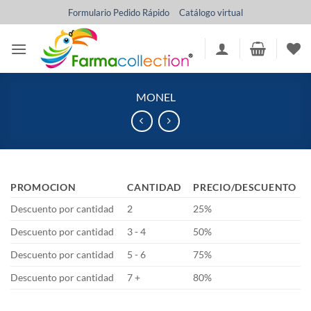
Saltar
Formulario Pedido Rápido
Catálogo virtual
al
contenido
MONEL
PROMOCION
CANTIDAD
PRECIO/DESCUENTO
Descuento por cantidad
2
25%
Descuento por cantidad
3 - 4
50%
Descuento por cantidad
5 - 6
75%
Descuento por cantidad
7 +
80%