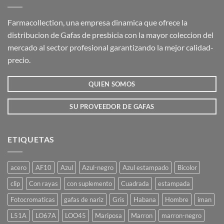
Farmacollection, una empresa dinamica que ofrece la
distribucion de Gafas de presbicia con la mayor coleccion del
mercado al sector profesional garantizando la mejor calidad-
precio.
QUIEN SOMOS
SU PROVEEDOR DE GAFAS
ETIQUETAS
acero
AF10
Azul
Azul-negro
Azul estampado
Bicolor
clip
Con rayas
con suplemento
Cuadrada
estampada
Fotocromaticas
gafas de nariz
Gris
Habana
Hombre
iman
L51A
LO67A
LOO45
Mariposa
Marron
marron-negro