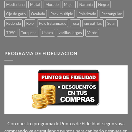
Media luna
Metal
Morado
Mujer
Naranja
Negro
Ojo de gato
Ovalada
Pack multiple
Polarizado
Rectangular
Redonda
Rojo
Rojo Estampado
rosa
sin patillas
Solar
TR90
Turquesa
Unisex
varillas largas
Verde
PROGRAMA DE FIDELIZACION
Con nuestro programa de Puntos de Fidelidad, segun vaya
comprando va acumulando puntos para canjearlo despues en