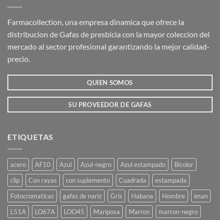
Farmacollection, una empresa dinamica que ofrece la
distribucion de Gafas de presbicia con la mayor coleccion del
mercado al sector profesional garantizando la mejor calidad-
precio.
QUIEN SOMOS
SU PROVEEDOR DE GAFAS
ETIQUETAS
acero
AF10
Azul
Azul-negro
Azul estampado
Bicolor
clip
Con rayas
con suplemento
Cuadrada
estampada
Fotocromaticas
gafas de nariz
Gris
Habana
Hombre
iman
L51A
LO67A
LOO45
Mariposa
Marron
marron-negro