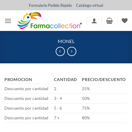
Saltar
Formulario Pedido Rápido
Catálogo virtual
al
contenido
MONEL
PROMOCION
CANTIDAD
PRECIO/DESCUENTO
Descuento por cantidad
2
25%
Descuento por cantidad
3 - 4
50%
Descuento por cantidad
5 - 6
75%
Descuento por cantidad
7 +
80%