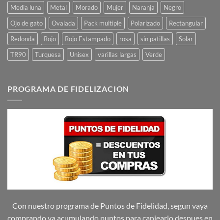
Media luna
Metal
Morado
Mujer
Naranja
Negro
Ojo de gato
Ovalada
Pack multiple
Polarizado
Rectangular
Redonda
Rojo
Rojo Estampado
rosa
sin patillas
Solar
TR90
Turquesa
Unisex
varillas largas
Verde
PROGRAMA DE FIDELIZACION
Con nuestro programa de Puntos de Fidelidad, segun vaya
comprando va acumulando puntos para canjearlo despues en