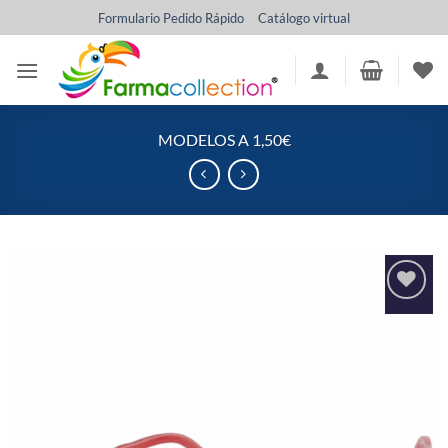
Saltar
Formulario Pedido Rápido
Catálogo virtual
al
contenido
MODELOS A 1,50€
Añadir
a la
lista
de
deseos