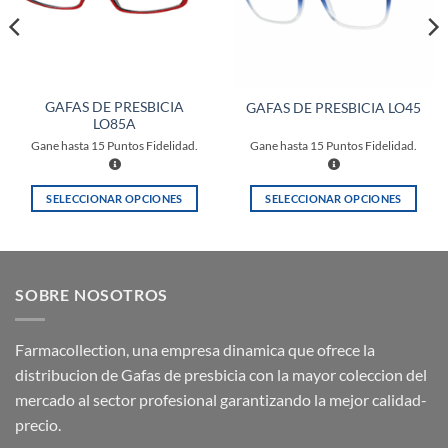
GAFAS DE PRESBICIA
GAFAS DE PRESBICIA LO45
LO85A
Gane hasta
15
Puntos Fidelidad.
Gane hasta
15
Puntos Fidelidad.
SELECCIONAR OPCIONES
SELECCIONAR OPCIONES
Este
Este
producto
producto
tiene
tiene
múltiples
múltiples
SOBRE NOSOTROS
variantes.
variantes.
Las
Las
opciones
opciones
Farmacollection, una empresa dinamica que ofrece la
se
se
distribucion de Gafas de presbicia con la mayor coleccion del
pueden
pueden
mercado al sector profesional garantizando la mejor calidad-
elegir
elegir
precio.
en
en