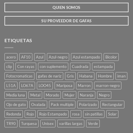
la
la
QUIEN SOMOS
página
página
de
de
producto
producto
SU PROVEEDOR DE GAFAS
ETIQUETAS
acero
AF10
Azul
Azul-negro
Azul estampado
Bicolor
clip
Con rayas
con suplemento
Cuadrada
estampada
Fotocromaticas
gafas de nariz
Gris
Habana
Hombre
iman
L51A
LO67A
LOO45
Mariposa
Marron
marron-negro
Media luna
Metal
Morado
Mujer
Naranja
Negro
Ojo de gato
Ovalada
Pack multiple
Polarizado
Rectangular
Redonda
Rojo
Rojo Estampado
rosa
sin patillas
Solar
TR90
Turquesa
Unisex
varillas largas
Verde