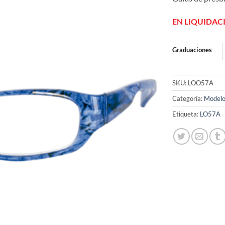
de
deseos
EN LIQUIDAC
Graduaciones
SKU:
LOO57A
Categoría:
Modelo
Etiqueta:
LO57A