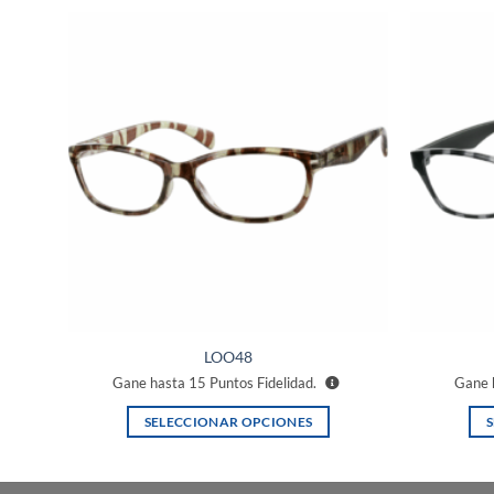
ñadir
Añadir
a la
a la
ista de
lista de
eseos
deseos
LOO48
Gane hasta
15
Puntos Fidelidad.
Gane 
SELECCIONAR OPCIONES
Este
producto