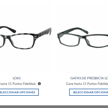
Añadir
a la
lista de
deseos
LO65
GAFAS DE PRESBICIA L
hasta
15
Puntos Fidelidad.
Gane hasta
15
Puntos Fidelid
SELECCIONAR OPCIONES
SELECCIONAR OPCIONE
Este
Este
producto
producto