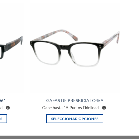
Añadir
Añadir
a la
a la
lista de
lista de
deseos
deseos
O61
GAFAS DE PRESBICIA LO45A
ad.
Gane hasta
15
Puntos Fidelidad.
S
SELECCIONAR OPCIONES
Este
producto