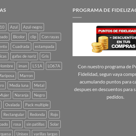
tiene
tiene
múltiples
múltiples
AS
PROGRAMA DE FIDELIZA
variantes.
variantes.
Las
Las
10
Azul
Azul-negro
opciones
opciones
se
se
pado
Bicolor
clip
Con rayas
pueden
pueden
ento
Cuadrada
estampada
elegir
elegir
icas
gafas de nariz
Gris
en
en
la
la
Hombre
iman
L51A
LO67A
Con nuestro programa de P
página
página
Fidelidad, segun vaya comp
ariposa
Marron
de
de
acumulando puntos para ca
ro
Media luna
Metal
producto
producto
despues en descuentos para s
Mujer
Naranja
Negro
pedidos.
Ovalada
Pack multiple
Rectangular
Redonda
Rojo
pado
rosa
sin patillas
Solar
rquesa
Unisex
varillas largas