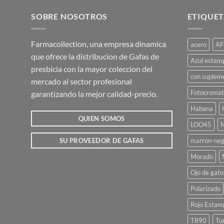
tiene
múltiples
SOBRE NOSOTROS
ETIQUET
variantes.
Las
Farmacollection, una empresa dinamica
acero
AF
opciones
que ofrece la distribucion de Gafas de
se
Azul estam
presbicia con la mayor coleccion del
pueden
con suplem
mercado al sector profesional
elegir
Fotocromat
garantizando la mejor calidad-precio.
en
la
Habana
página
QUIEN SOMOS
LOO45
M
de
marron-neg
SU PROVEEDOR DE GAFAS
producto
Morado
Ojo de gato
Polarizado
Rojo Estam
TR90
Tu