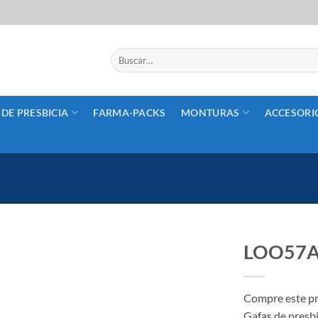
Buscar
por:
 DE PRESBICIA
FARMA-PACKS
MONTURAS
ACCESORI
LOO57
Añadir
a la
Compre este pr
lista
Gafas de presbi