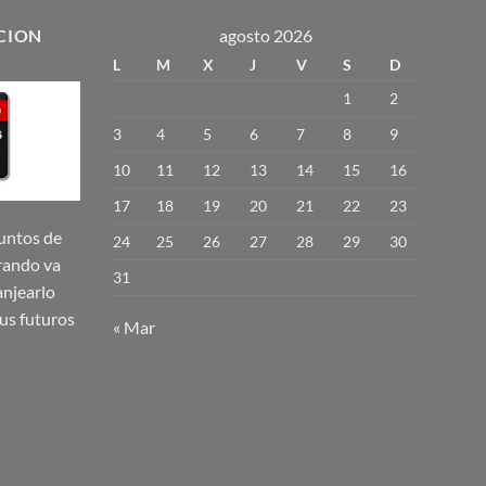
tiene
múltiples
CION
agosto 2026
variantes.
L
M
X
J
V
S
D
Las
1
2
opciones
se
3
4
5
6
7
8
9
pueden
10
11
12
13
14
15
16
elegir
17
18
19
20
21
22
23
en
la
untos de
24
25
26
27
28
29
30
página
rando va
31
de
njearlo
producto
us futuros
« Mar