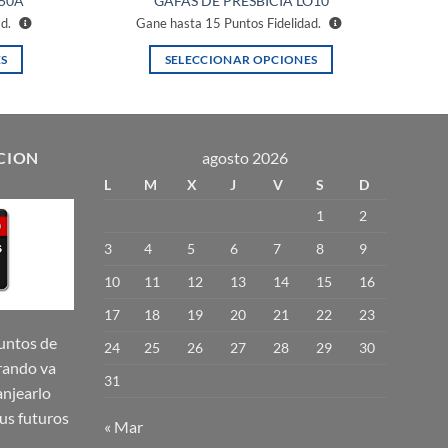
O50A
GAFAS DE PRESBICIA LO10
ad.
Gane hasta
15
Puntos Fidelidad.
S
SELECCIONAR OPCIONES
Este
producto
tiene
múltiples
CION
agosto 2026
variantes.
L
M
X
J
V
S
D
Las
1
2
opciones
se
3
4
5
6
7
8
9
pueden
10
11
12
13
14
15
16
elegir
17
18
19
20
21
22
23
en
la
untos de
24
25
26
27
28
29
30
página
rando va
31
de
njearlo
producto
us futuros
« Mar