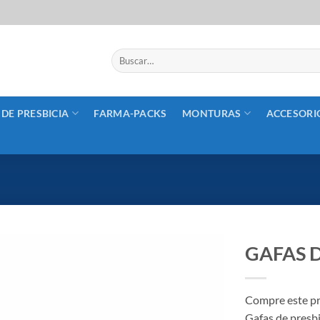
Buscar
por:
 DE PRESBICIA
FARMA-PACKS
MONTURAS
ACCESORI
GAFAS D
Añadir
a la
Compre este pr
lista
Gafas de presb