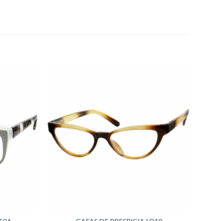
Añadir
Añadir
a la
a la
lista de
lista de
deseos
deseos