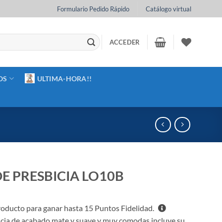
Formulario Pedido Rápido
Catálogo virtual
ACCEDER
OS
ULTIMA-HORA!!
E PRESBICIA LO10B
oducto para ganar hasta
15
Puntos Fidelidad.
icia de acabado mate y suave y muy comodas incluye su