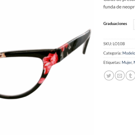
de
deseos
funda de neopre
Graduaciones
SKU:
LO10B
Categoría:
Modelo
Etiquetas:
Mujer
,