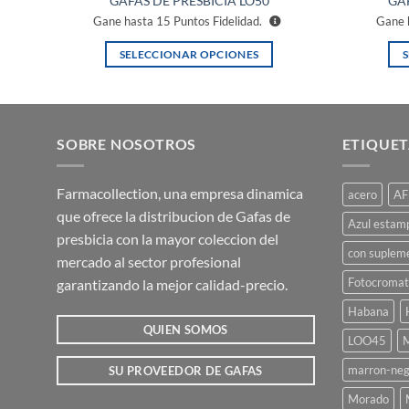
GAFAS DE PRESBICIA LO50
GAF
Gane hasta
15
Puntos Fidelidad.
Gane 
SELECCIONAR OPCIONES
Este
producto
tiene
múltiples
SOBRE NOSOTROS
ETIQUET
variantes.
Las
Farmacollection, una empresa dinamica
acero
AF
opciones
que ofrece la distribucion de Gafas de
se
Azul estam
presbicia con la mayor coleccion del
pueden
con suplem
mercado al sector profesional
elegir
Fotocromat
garantizando la mejor calidad-precio.
en
la
Habana
página
QUIEN SOMOS
LOO45
M
de
marron-neg
SU PROVEEDOR DE GAFAS
producto
Morado