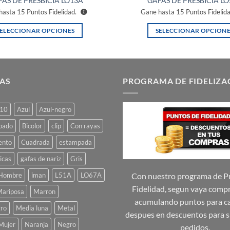
AS DE PRESBICIA LO13A
GAFAS DE PRESBICIA L
hasta
15
Puntos Fidelidad.
Gane hasta
15
Puntos Fidelid
SELECCIONAR OPCIONES
SELECCIONAR OPCIONE
Este
Este
producto
producto
tiene
tiene
múltiples
múltiples
AS
PROGRAMA DE FIDELIZA
variantes.
variantes.
Las
Las
10
Azul
Azul-negro
opciones
opciones
se
se
pado
Bicolor
clip
Con rayas
pueden
pueden
ento
Cuadrada
estampada
elegir
elegir
icas
gafas de nariz
Gris
en
en
la
la
Hombre
iman
L51A
LO67A
Con nuestro programa de P
página
página
Fidelidad, segun vaya comp
ariposa
Marron
de
de
acumulando puntos para ca
ro
Media luna
Metal
producto
producto
despues en descuentos para s
Mujer
Naranja
Negro
pedidos.