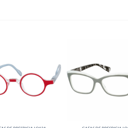
Añadir
a la
lista de
deseos