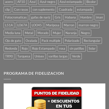
acero
AF10
Azul
Azul-negro
Azul estampado
Bicolor
clip
Con rayas
con suplemento
Cuadrada
estampada
Fotocromaticas
gafas de nariz
Gris
Habana
Hombre
iman
L51A
LO67A
LOO45
Mariposa
Marron
marron-negro
Media luna
Metal
Morado
Mujer
Naranja
Negro
Ojo de gato
Ovalada
Pack multiple
Polarizado
Rectangular
Redonda
Rojo
Rojo Estampado
rosa
sin patillas
Solar
TR90
Turquesa
Unisex
varillas largas
Verde
PROGRAMA DE FIDELIZACION