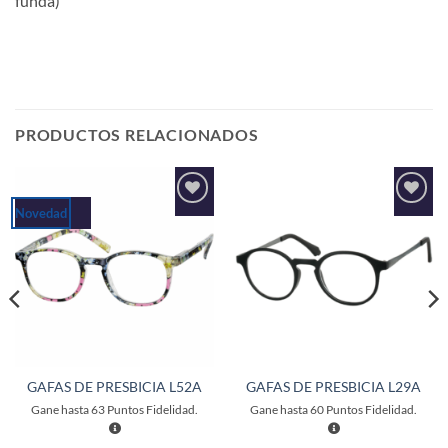
funda)
PRODUCTOS RELACIONADOS
Novedad
Añadir
Añadir
a la
a la
lista de
lista de
deseos
deseos
GAFAS DE PRESBICIA L52A
GAFAS DE PRESBICIA L29A
Gane hasta
63
Puntos Fidelidad.
Gane hasta
60
Puntos Fidelidad.