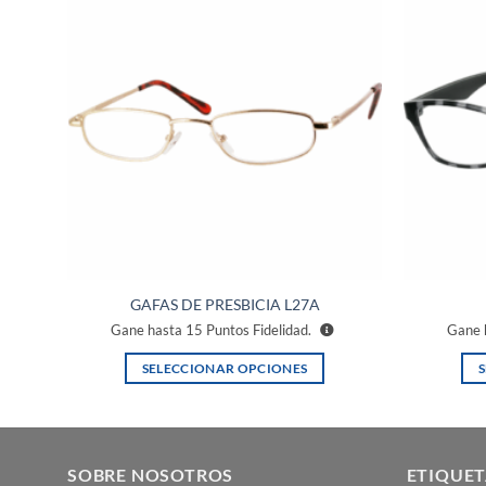
ñadir
Añadir
a la
a la
ista de
lista de
eseos
deseos
GAFAS DE PRESBICIA L27A
Gane hasta
15
Puntos Fidelidad.
Gane 
SELECCIONAR OPCIONES
Este
producto
tiene
múltiples
SOBRE NOSOTROS
ETIQUET