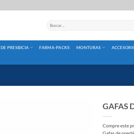
Buscar
por:
 DE PRESBICIA
FARMA-PACKS
MONTURAS
ACCESORI
GAFAS D
Añadir
a la
Compre este pr
lista
Gafas de presbi