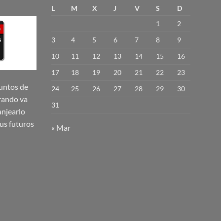
variantes.
L
M
X
J
V
S
D
Las
1
2
opciones
se
3
4
5
6
7
8
9
pueden
10
11
12
13
14
15
16
elegir
17
18
19
20
21
22
23
en
la
untos de
24
25
26
27
28
29
30
página
rando va
31
de
njearlo
producto
us futuros
« Mar