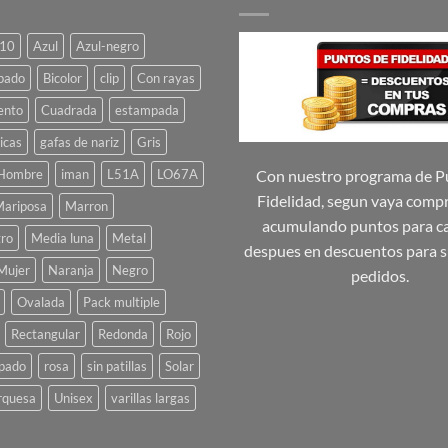
variantes.
variantes.
Las
Las
10
Azul
Azul-negro
opciones
opciones
se
se
pado
Bicolor
clip
Con rayas
pueden
pueden
ento
Cuadrada
estampada
elegir
elegir
icas
gafas de nariz
Gris
en
en
la
la
Hombre
iman
L51A
LO67A
Con nuestro programa de P
página
página
Fidelidad, segun vaya comp
ariposa
Marron
de
de
acumulando puntos para ca
ro
Media luna
Metal
producto
producto
despues en descuentos para s
Mujer
Naranja
Negro
pedidos.
Ovalada
Pack multiple
Rectangular
Redonda
Rojo
pado
rosa
sin patillas
Solar
rquesa
Unisex
varillas largas