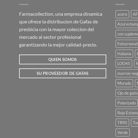
variantes.
Las
Farmacollection, una empresa dinamica
acero
AF
opciones
que ofrece la distribucion de Gafas de
se
Azul estam
presbicia con la mayor coleccion del
pueden
con suplem
mercado al sector profesional
elegir
Fotocromat
garantizando la mejor calidad-precio.
en
la
Habana
página
QUIEN SOMOS
LOO45
M
de
marron-neg
SU PROVEEDOR DE GAFAS
producto
Morado
Ojo de gato
Polarizado
Rojo Estam
TR90
Tu
Verde