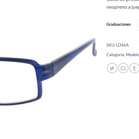
de
deseos
neopreno a jueg
Graduaciones
SKU:
LO46A
Categoría:
Modelo