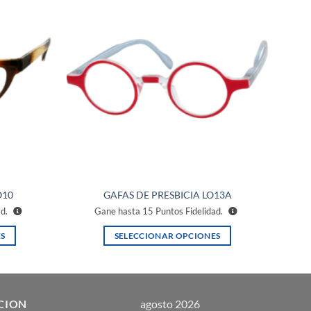
Añadir
Añadir
a la
a la
lista de
lista de
deseos
deseos
O10
GAFAS DE PRESBICIA LO13A
ad.
Gane hasta
15
Puntos Fidelidad.
S
SELECCIONAR OPCIONES
Este
producto
tiene
múltiples
CION
agosto 2026