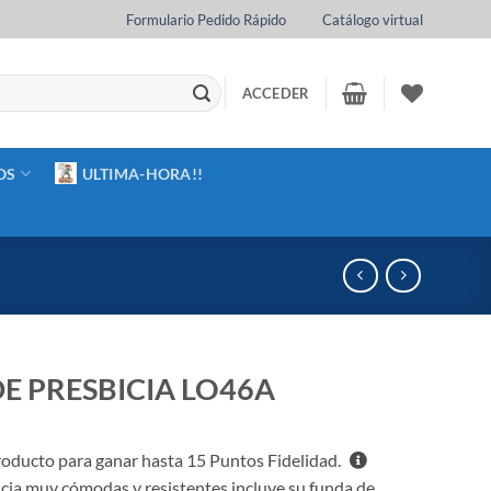
Formulario Pedido Rápido
Catálogo virtual
ACCEDER
OS
ULTIMA-HORA!!
E PRESBICIA LO46A
oducto para ganar hasta
15
Puntos Fidelidad.
cia muy cómodas y resistentes incluye su funda de