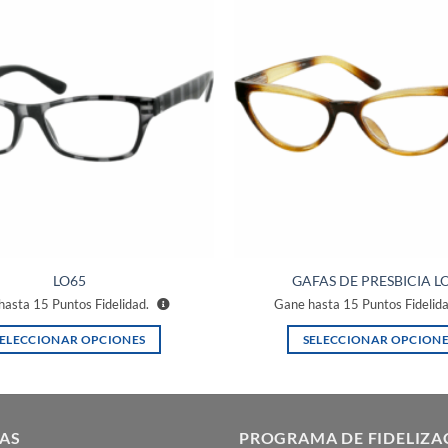
Añadir
a la
lista de
deseos
LO65
GAFAS DE PRESBICIA L
hasta
15
Puntos Fidelidad.
Gane hasta
15
Puntos Fidelid
SELECCIONAR OPCIONES
SELECCIONAR OPCIONE
Este
Este
producto
producto
tiene
tiene
múltiples
múltiples
AS
PROGRAMA DE FIDELIZA