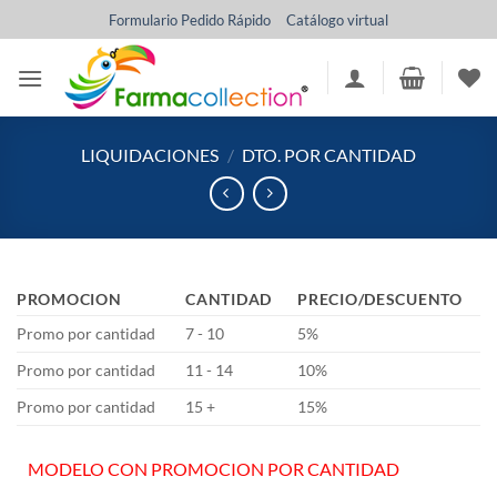
Saltar
Formulario Pedido Rápido
Catálogo virtual
al
contenido
LIQUIDACIONES
/
DTO. POR CANTIDAD
PROMOCION
CANTIDAD
PRECIO/DESCUENTO
Promo por cantidad
7 - 10
5%
Promo por cantidad
11 - 14
10%
Promo por cantidad
15 +
15%
MODELO CON PROMOCION POR CANTIDAD