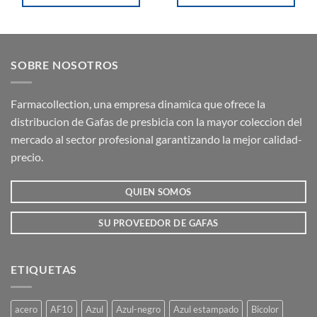
Este
Este
producto
producto
tiene
tiene
múltiples
múltiples
SOBRE NOSOTROS
variantes.
variantes.
Las
Las
opciones
opciones
Farmacollection, una empresa dinamica que ofrece la
se
se
distribucion de Gafas de presbicia con la mayor coleccion del
pueden
pueden
mercado al sector profesional garantizando la mejor calidad-
elegir
elegir
precio.
en
en
la
la
QUIEN SOMOS
página
página
de
de
producto
producto
SU PROVEEDOR DE GAFAS
ETIQUETAS
acero
AF10
Azul
Azul-negro
Azul estampado
Bicolor