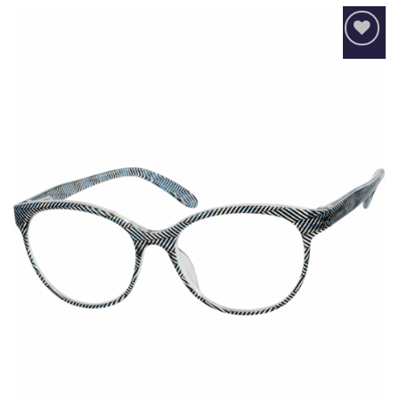
Añadir
a la
lista
de
deseos