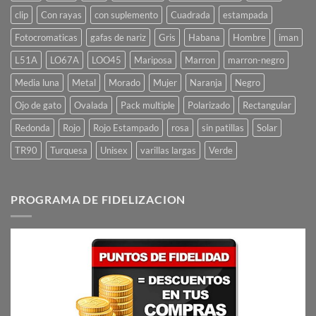
clip
Con rayas
con suplemento
Cuadrada
estampada
Fotocromaticas
gafas de nariz
Gris
Habana
Hombre
iman
L51A
LO67A
LOO45
Mariposa
Marron
marron-negro
Media luna
Metal
Morado
Mujer
Naranja
Negro
Ojo de gato
Ovalada
Pack multiple
Polarizado
Rectangular
Redonda
Rojo
Rojo Estampado
rosa
sin patillas
Solar
TR90
Turquesa
Unisex
varillas largas
Verde
PROGRAMA DE FIDELIZACION