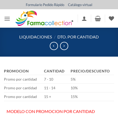
Saltar
Formulario Pedido Rápido
Catálogo virtual
al
contenido
LIQUIDACIONES
/
DTO. POR CANTIDAD
PROMOCION
CANTIDAD
PRECIO/DESCUENTO
Promo por cantidad
7 - 10
5%
Promo por cantidad
11 - 14
10%
Promo por cantidad
15 +
15%
MODELO CON PROMOCION POR CANTIDAD