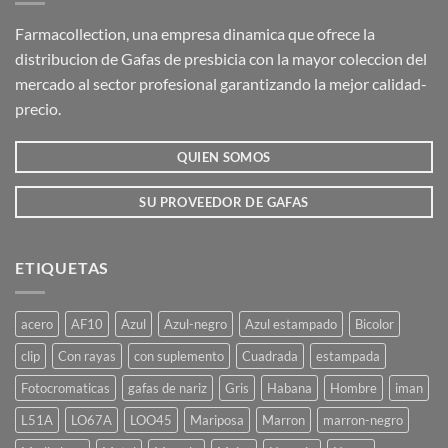
Las
Las
opciones
opciones
Farmacollection, una empresa dinamica que ofrece la
se
se
distribucion de Gafas de presbicia con la mayor coleccion del
pueden
pueden
mercado al sector profesional garantizando la mejor calidad-
elegir
elegir
precio.
en
en
la
la
QUIEN SOMOS
página
página
de
de
producto
producto
SU PROVEEDOR DE GAFAS
ETIQUETAS
acero
AF10
Azul
Azul-negro
Azul estampado
Bicolor
clip
Con rayas
con suplemento
Cuadrada
estampada
Fotocromaticas
gafas de nariz
Gris
Habana
Hombre
iman
L51A
LO67A
LOO45
Mariposa
Marron
marron-negro