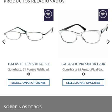
PRODUCTOS RELACIONADOS
Añadir
Añadir
a la
a la
lista de
lista de
deseos
deseos
GAFAS DE PRESBICIA L27
GAFAS DE PRESBICIA L70A
Gane hasta
34
Puntos Fidelidad.
Gane hasta
63
Puntos Fidelidad.
SELECCIONAR OPCIONES
SELECCIONAR OPCIONES
Este
Este
producto
producto
tiene
tiene
múltiples
múltiples
SOBRE NOSOTROS
variantes.
variantes.