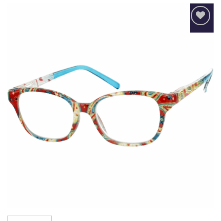
Añadir
a la
lista
de
deseos