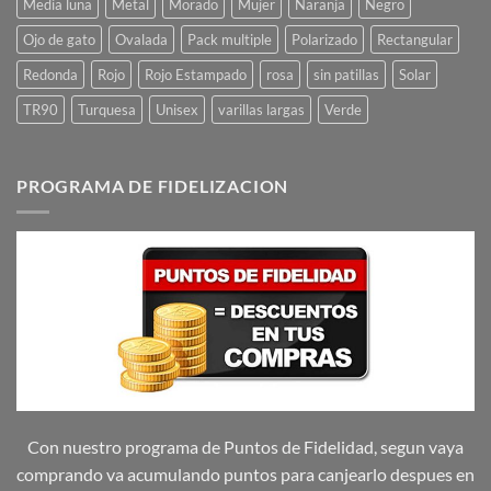
Media luna
Metal
Morado
Mujer
Naranja
Negro
Ojo de gato
Ovalada
Pack multiple
Polarizado
Rectangular
Redonda
Rojo
Rojo Estampado
rosa
sin patillas
Solar
TR90
Turquesa
Unisex
varillas largas
Verde
PROGRAMA DE FIDELIZACION
Con nuestro programa de Puntos de Fidelidad, segun vaya
comprando va acumulando puntos para canjearlo despues en