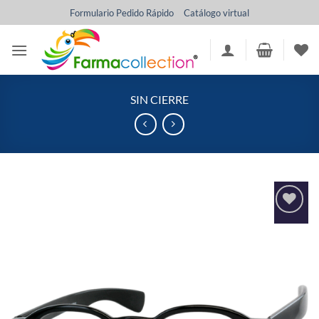
Saltar
Formulario Pedido Rápido
Catálogo virtual
al
contenido
SIN CIERRE
Añadir
a la
lista
de
deseos