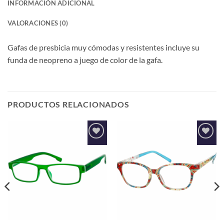
INFORMACIÓN ADICIONAL
VALORACIONES (0)
Gafas de presbicia muy cómodas y resistentes incluye su
funda de neopreno a juego de color de la gafa.
PRODUCTOS RELACIONADOS
Añadir
Añadir
a la
a la
lista de
lista de
deseos
deseos