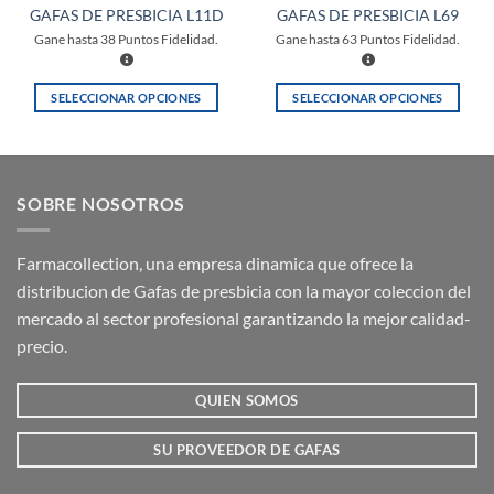
GAFAS DE PRESBICIA L11D
GAFAS DE PRESBICIA L69
Gane hasta
38
Puntos Fidelidad.
Gane hasta
63
Puntos Fidelidad.
SELECCIONAR OPCIONES
SELECCIONAR OPCIONES
Este
Este
producto
producto
tiene
tiene
múltiples
múltiples
SOBRE NOSOTROS
variantes.
variantes.
Las
Las
opciones
opciones
Farmacollection, una empresa dinamica que ofrece la
se
se
distribucion de Gafas de presbicia con la mayor coleccion del
pueden
pueden
mercado al sector profesional garantizando la mejor calidad-
elegir
elegir
precio.
en
en
la
la
QUIEN SOMOS
página
página
de
de
producto
producto
SU PROVEEDOR DE GAFAS