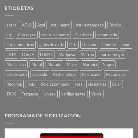
ETIQUETAS
acero
AF10
Azul
Azul-negro
Azul estampado
Bicolor
clip
Con rayas
con suplemento
Cuadrada
estampada
Fotocromaticas
gafas de nariz
Gris
Habana
Hombre
iman
L51A
LO67A
LOO45
Mariposa
Marron
marron-negro
Media luna
Metal
Morado
Mujer
Naranja
Negro
Ojo de gato
Ovalada
Pack multiple
Polarizado
Rectangular
Redonda
Rojo
Rojo Estampado
rosa
sin patillas
Solar
TR90
Turquesa
Unisex
varillas largas
Verde
PROGRAMA DE FIDELIZACION