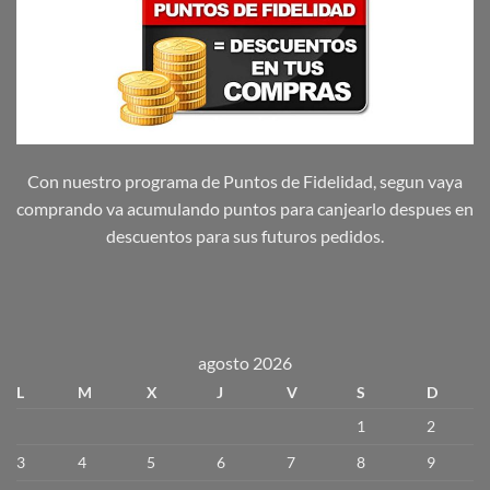
Con nuestro programa de Puntos de Fidelidad, segun vaya
comprando va acumulando puntos para canjearlo despues en
descuentos para sus futuros pedidos.
agosto 2026
L
M
X
J
V
S
D
1
2
3
4
5
6
7
8
9