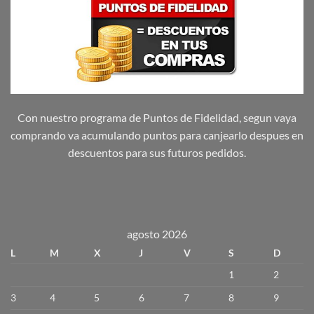
Con nuestro programa de Puntos de Fidelidad, segun vaya
comprando va acumulando puntos para canjearlo despues en
descuentos para sus futuros pedidos.
agosto 2026
L
M
X
J
V
S
D
1
2
3
4
5
6
7
8
9