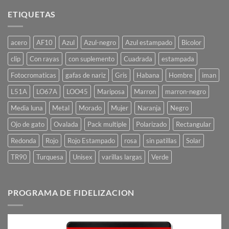
ETIQUETAS
acero
AF10
Azul
Azul-negro
Azul estampado
Bicolor
clip
Con rayas
con suplemento
Cuadrada
estampada
Fotocromaticas
gafas de nariz
Gris
Habana
Hombre
iman
L51A
LO67A
LOO45
Mariposa
Marron
marron-negro
Media luna
Metal
Morado
Mujer
Naranja
Negro
Ojo de gato
Ovalada
Pack multiple
Polarizado
Rectangular
Redonda
Rojo
Rojo Estampado
rosa
sin patillas
Solar
TR90
Turquesa
Unisex
varillas largas
Verde
PROGRAMA DE FIDELIZACION