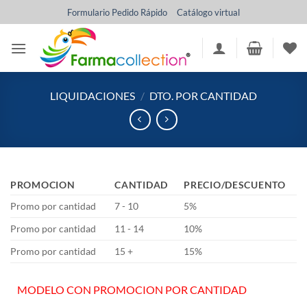
Saltar
Formulario Pedido Rápido
Catálogo virtual
al
contenido
LIQUIDACIONES
/
DTO. POR CANTIDAD
PROMOCION
CANTIDAD
PRECIO/DESCUENTO
Promo por cantidad
7 - 10
5%
Promo por cantidad
11 - 14
10%
Promo por cantidad
15 +
15%
MODELO CON PROMOCION POR CANTIDAD