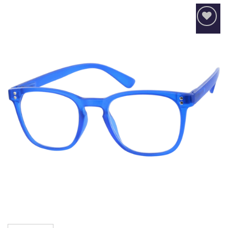
Añadir
a la
lista
de
deseos