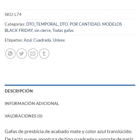
SKU:
L74
Categorías:
DTO_TEMPORAL
,
DTO. POR CANTIDAD
,
MODELOS
BLACK FRIDAY
,
sin cierre
,
Todas gafas
Etiquetas:
Azul
,
Cuadrada
,
Unisex
DESCRIPCIÓN
INFORMACIÓN ADICIONAL
VALORACIONES (0)
Gafas de presbicia de acabado mate y color azul translúcido.
De tacto suave, montura de tipo cuadrada y soporte de nariz