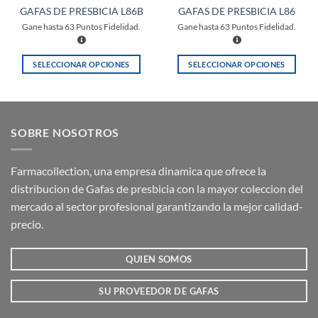
GAFAS DE PRESBICIA L86B
GAFAS DE PRESBICIA L86
Gane hasta
63
Puntos Fidelidad.
Gane hasta
63
Puntos Fidelidad.
SELECCIONAR OPCIONES
SELECCIONAR OPCIONES
Este
Este
producto
producto
tiene
tiene
múltiples
múltiples
SOBRE NOSOTROS
variantes.
variantes.
Las
Las
opciones
opciones
Farmacollection, una empresa dinamica que ofrece la
se
se
distribucion de Gafas de presbicia con la mayor coleccion del
pueden
pueden
mercado al sector profesional garantizando la mejor calidad-
elegir
elegir
precio.
en
en
la
la
QUIEN SOMOS
página
página
de
de
producto
producto
SU PROVEEDOR DE GAFAS