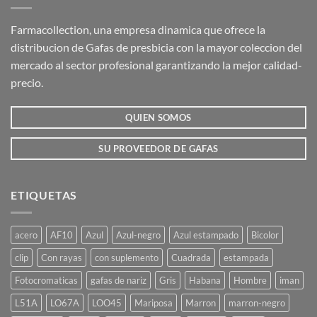
Las
Las
opciones
opciones
Farmacollection, una empresa dinamica que ofrece la
se
se
distribucion de Gafas de presbicia con la mayor coleccion del
pueden
pueden
mercado al sector profesional garantizando la mejor calidad-
elegir
elegir
precio.
en
en
la
la
QUIEN SOMOS
página
página
de
de
producto
producto
SU PROVEEDOR DE GAFAS
ETIQUETAS
acero
AF10
Azul
Azul-negro
Azul estampado
Bicolor
clip
Con rayas
con suplemento
Cuadrada
estampada
Fotocromaticas
gafas de nariz
Gris
Habana
Hombre
iman
L51A
LO67A
LOO45
Mariposa
Marron
marron-negro