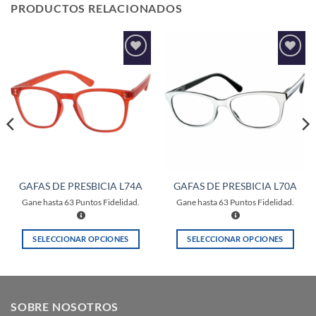
PRODUCTOS RELACIONADOS
Añadir
Añadir
a la
a la
lista de
lista de
deseos
deseos
GAFAS DE PRESBICIA L74A
GAFAS DE PRESBICIA L70A
Gane hasta
63
Puntos Fidelidad.
Gane hasta
63
Puntos Fidelidad.
SELECCIONAR OPCIONES
SELECCIONAR OPCIONES
Este
Este
producto
producto
tiene
tiene
múltiples
múltiples
SOBRE NOSOTROS
variantes.
variantes.