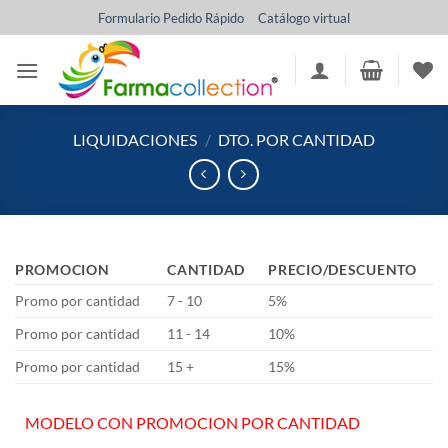
Saltar
Formulario Pedido Rápido
Catálogo virtual
al
contenido
LIQUIDACIONES
/
DTO. POR CANTIDAD
PROMOCION
CANTIDAD
PRECIO/DESCUENTO
Promo por cantidad
7 - 10
5%
Promo por cantidad
11 - 14
10%
Promo por cantidad
15 +
15%
MODELO CON PROMOCION POR CANTIDAD