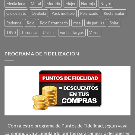
Media luna
Metal
Morado
Mujer
Naranja
Negro
Ojo de gato
Ovalada
Pack multiple
Polarizado
Rectangular
Redonda
Rojo
Rojo Estampado
rosa
sin patillas
Solar
TR90
Turquesa
Unisex
varillas largas
Verde
PROGRAMA DE FIDELIZACION
Con nuestro programa de Puntos de Fidelidad, segun vaya
comprando va acumulando puntos para canjearlo despues en