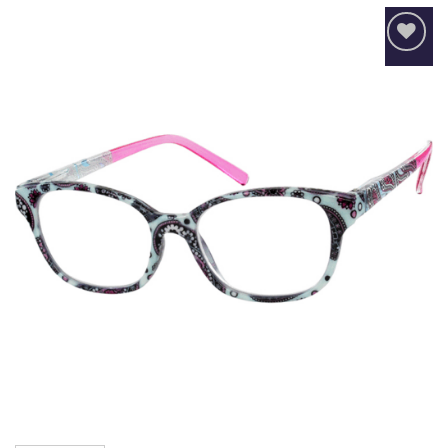
Añadir
a la
lista
de
deseos