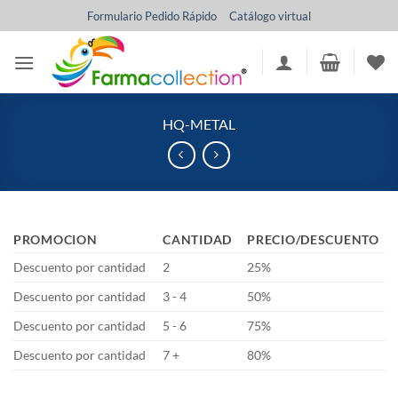
Saltar
Formulario Pedido Rápido
Catálogo virtual
al
contenido
HQ-METAL
PROMOCION
CANTIDAD
PRECIO/DESCUENTO
Descuento por cantidad
2
25%
Descuento por cantidad
3 - 4
50%
Descuento por cantidad
5 - 6
75%
Descuento por cantidad
7 +
80%