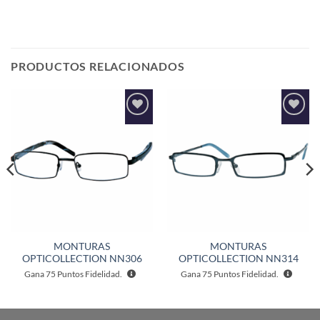
PRODUCTOS RELACIONADOS
Añadir
Añadir
a la
a la
lista de
lista de
deseos
deseos
MONTURAS
MONTURAS
OPTICOLLECTION NN306
OPTICOLLECTION NN314
Gana
75
Puntos Fidelidad.
Gana
75
Puntos Fidelidad.