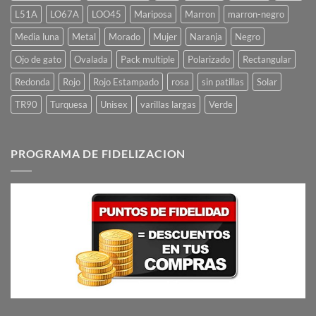
L51A
LO67A
LOO45
Mariposa
Marron
marron-negro
Media luna
Metal
Morado
Mujer
Naranja
Negro
Ojo de gato
Ovalada
Pack multiple
Polarizado
Rectangular
Redonda
Rojo
Rojo Estampado
rosa
sin patillas
Solar
TR90
Turquesa
Unisex
varillas largas
Verde
PROGRAMA DE FIDELIZACION