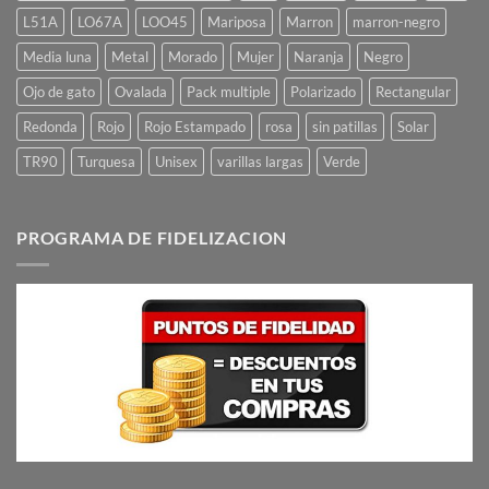
L51A
LO67A
LOO45
Mariposa
Marron
marron-negro
Media luna
Metal
Morado
Mujer
Naranja
Negro
Ojo de gato
Ovalada
Pack multiple
Polarizado
Rectangular
Redonda
Rojo
Rojo Estampado
rosa
sin patillas
Solar
TR90
Turquesa
Unisex
varillas largas
Verde
PROGRAMA DE FIDELIZACION