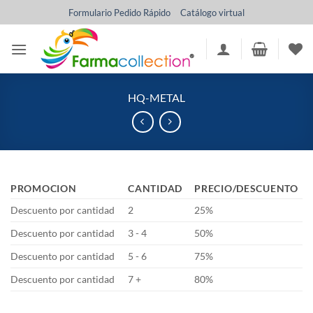
Saltar
Formulario Pedido Rápido
Catálogo virtual
al
contenido
HQ-METAL
PROMOCION
CANTIDAD
PRECIO/DESCUENTO
Descuento por cantidad
2
25%
Descuento por cantidad
3 - 4
50%
Descuento por cantidad
5 - 6
75%
Descuento por cantidad
7 +
80%