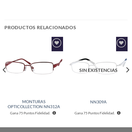
PRODUCTOS RELACIONADOS
Añadir
Añadir
a la
a la
lista de
lista de
deseos
deseos
SIN EXISTENCIAS
MONTURAS
NN309A
OPTICOLLECTION NN312A
Gana
75
Puntos Fidelidad.
Gana
75
Puntos Fidelidad.