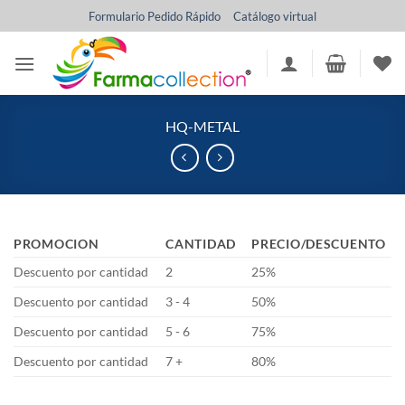
Saltar
Formulario Pedido Rápido
Catálogo virtual
al
contenido
HQ-METAL
PROMOCION
CANTIDAD
PRECIO/DESCUENTO
Descuento por cantidad
2
25%
Descuento por cantidad
3 - 4
50%
Descuento por cantidad
5 - 6
75%
Descuento por cantidad
7 +
80%