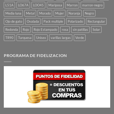
L51A
LO67A
LOO45
Mariposa
Marron
marron-negro
Media luna
Metal
Morado
Mujer
Naranja
Negro
Ojo de gato
Ovalada
Pack multiple
Polarizado
Rectangular
Redonda
Rojo
Rojo Estampado
rosa
sin patillas
Solar
TR90
Turquesa
Unisex
varillas largas
Verde
PROGRAMA DE FIDELIZACION