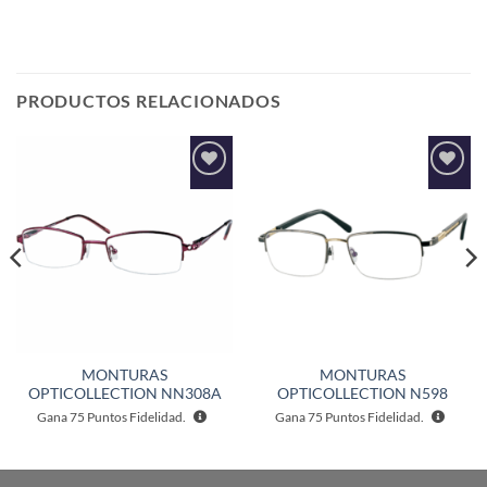
PRODUCTOS RELACIONADOS
Añadir
Añadir
a la
a la
lista de
lista de
deseos
deseos
MONTURAS
MONTURAS
OPTICOLLECTION NN308A
OPTICOLLECTION N598
Gana
75
Puntos Fidelidad.
Gana
75
Puntos Fidelidad.