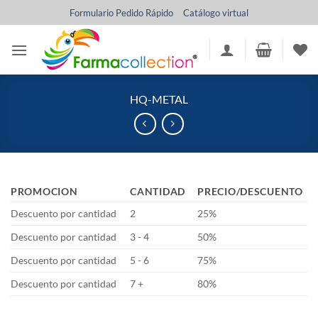
Saltar
Formulario Pedido Rápido
Catálogo virtual
al
contenido
HQ-METAL
PROMOCION
CANTIDAD
PRECIO/DESCUENTO
Descuento por cantidad
2
25%
Descuento por cantidad
3 - 4
50%
Descuento por cantidad
5 - 6
75%
Descuento por cantidad
7 +
80%