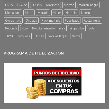
L51A
LO67A
LOO45
Mariposa
Marron
marron-negro
Media luna
Metal
Morado
Mujer
Naranja
Negro
Ojo de gato
Ovalada
Pack multiple
Polarizado
Rectangular
Redonda
Rojo
Rojo Estampado
rosa
sin patillas
Solar
TR90
Turquesa
Unisex
varillas largas
Verde
PROGRAMA DE FIDELIZACION