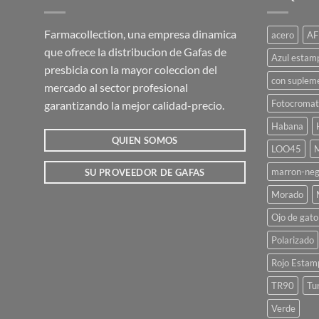
Farmacollection, una empresa dinamica
acero
AF
que ofrece la distribucion de Gafas de
Azul estam
presbicia con la mayor coleccion del
con suplem
mercado al sector profesional
Fotocromat
garantizando la mejor calidad-precio.
Habana
QUIEN SOMOS
LOO45
M
marron-neg
SU PROVEEDOR DE GAFAS
Morado
Ojo de gato
Polarizado
Rojo Estam
TR90
Tu
Verde