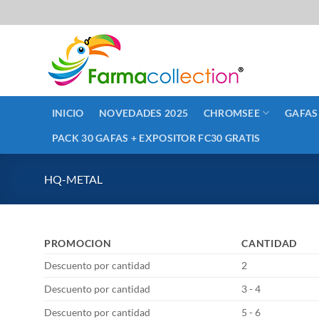
Saltar
al
contenido
INICIO
NOVEDADES 2025
CHROMSEE
GAFAS
PACK 30 GAFAS + EXPOSITOR FC30 GRATIS
HQ-METAL
PROMOCION
CANTIDAD
Descuento por cantidad
2
Descuento por cantidad
3 - 4
Descuento por cantidad
5 - 6