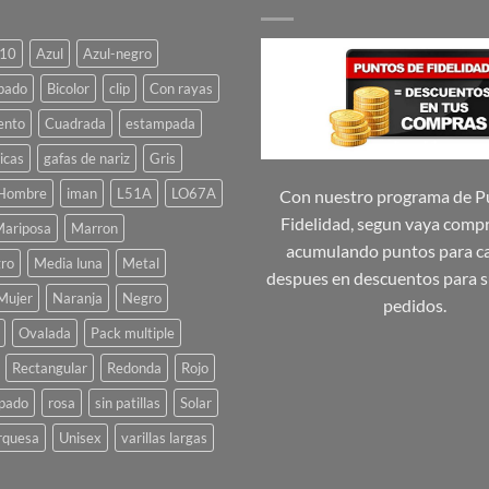
10
Azul
Azul-negro
pado
Bicolor
clip
Con rayas
ento
Cuadrada
estampada
icas
gafas de nariz
Gris
Hombre
iman
L51A
LO67A
Con nuestro programa de P
Fidelidad, segun vaya comp
ariposa
Marron
acumulando puntos para ca
ro
Media luna
Metal
despues en descuentos para s
Mujer
Naranja
Negro
pedidos.
Ovalada
Pack multiple
Rectangular
Redonda
Rojo
pado
rosa
sin patillas
Solar
rquesa
Unisex
varillas largas