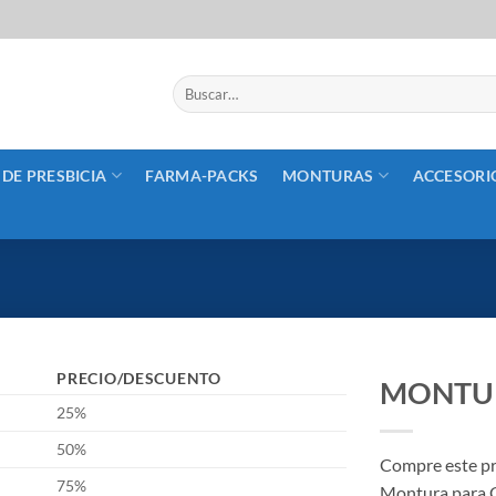
Buscar
por:
 DE PRESBICIA
FARMA-PACKS
MONTURAS
ACCESORI
PRECIO/DESCUENTO
MONTUR
25%
50%
Compre este p
75%
Montura para 