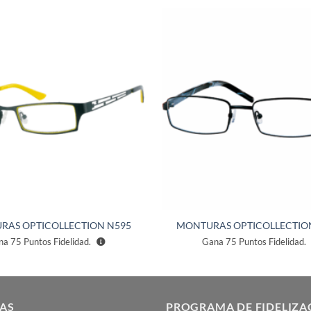
Añadir
a la
lista de
deseos
RAS OPTICOLLECTION N595
MONTURAS OPTICOLLECTIO
na
75
Puntos Fidelidad.
Gana
75
Puntos Fidelidad.
AS
PROGRAMA DE FIDELIZA