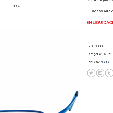
80%
HQMetal alta c
EN LIQUIDAC
Añadir
SKU:
N303
a la
Categoría:
HQ-M
lista
de
Etiqueta:
N303
deseos