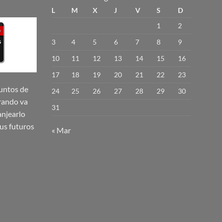
L
M
X
J
V
S
D
1
2
3
4
5
6
7
8
9
10
11
12
13
14
15
16
17
18
19
20
21
22
23
untos de
24
25
26
27
28
29
30
rando va
31
njearlo
us futuros
« Mar