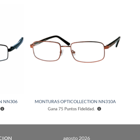
Añadir
Añadir
a la
a la
lista de
lista de
deseos
deseos
N NN306
MONTURAS OPTICOLLECTION NN310A
Gana
75
Puntos Fidelidad.
CION
agosto 2026