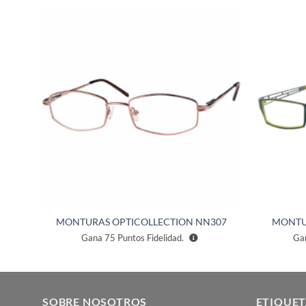
ñadir
Añadir
a la
a la
ista de
lista de
eseos
deseos
96A
MONTURAS OPTICOLLECTION NN307
MONTU
Gana
75
Puntos Fidelidad.
Ga
SOBRE NOSOTROS
ETIQUET