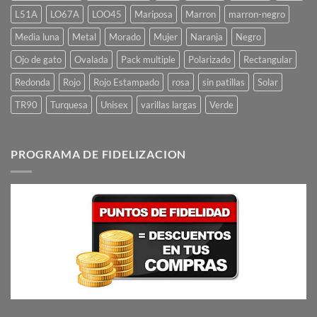
L51A
LO67A
LOO45
Mariposa
Marron
marron-negro
Media luna
Metal
Morado
Mujer
Naranja
Negro
Ojo de gato
Ovalada
Pack multiple
Polarizado
Rectangular
Redonda
Rojo
Rojo Estampado
rosa
sin patillas
Solar
TR90
Turquesa
Unisex
varillas largas
Verde
PROGRAMA DE FIDELIZACION