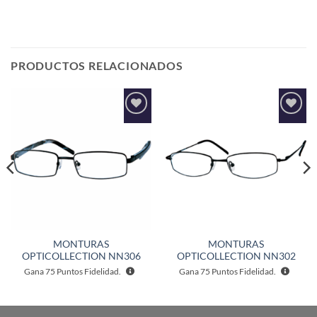
PRODUCTOS RELACIONADOS
Añadir
Añadir
a la
a la
lista de
lista de
deseos
deseos
MONTURAS
MONTURAS
OPTICOLLECTION NN306
OPTICOLLECTION NN302
Gana
75
Puntos Fidelidad.
Gana
75
Puntos Fidelidad.