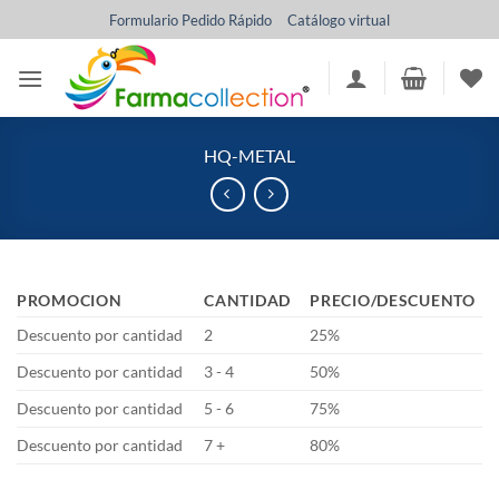
Saltar
Formulario Pedido Rápido
Catálogo virtual
al
contenido
HQ-METAL
PROMOCION
CANTIDAD
PRECIO/DESCUENTO
Descuento por cantidad
2
25%
Descuento por cantidad
3 - 4
50%
Descuento por cantidad
5 - 6
75%
Descuento por cantidad
7 +
80%