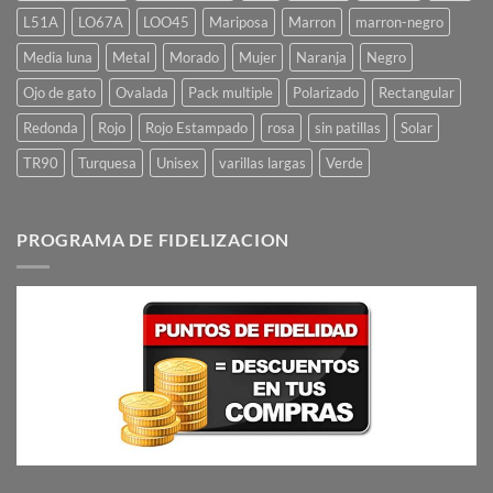
L51A
LO67A
LOO45
Mariposa
Marron
marron-negro
Media luna
Metal
Morado
Mujer
Naranja
Negro
Ojo de gato
Ovalada
Pack multiple
Polarizado
Rectangular
Redonda
Rojo
Rojo Estampado
rosa
sin patillas
Solar
TR90
Turquesa
Unisex
varillas largas
Verde
PROGRAMA DE FIDELIZACION