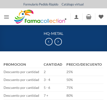
Saltar
Formulario Pedido Rápido
Catálogo virtual
al
contenido
HQ-METAL
PROMOCION
CANTIDAD
PRECIO/DESCUENTO
Descuento por cantidad
2
25%
Descuento por cantidad
3 - 4
50%
Descuento por cantidad
5 - 6
75%
Descuento por cantidad
7 +
80%