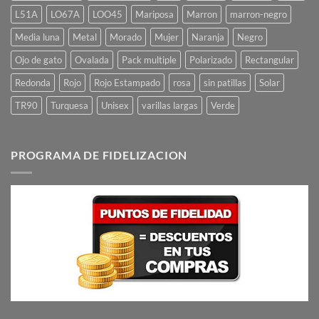
L51A
LO67A
LOO45
Mariposa
Marron
marron-negro
Media luna
Metal
Morado
Mujer
Naranja
Negro
Ojo de gato
Ovalada
Pack multiple
Polarizado
Rectangular
Redonda
Rojo
Rojo Estampado
rosa
sin patillas
Solar
TR90
Turquesa
Unisex
varillas largas
Verde
PROGRAMA DE FIDELIZACION