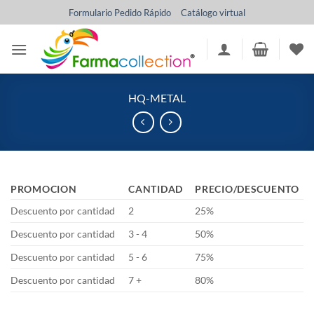
Saltar
Formulario Pedido Rápido
Catálogo virtual
al
contenido
HQ-METAL
PROMOCION
CANTIDAD
PRECIO/DESCUENTO
Descuento por cantidad
2
25%
Descuento por cantidad
3 - 4
50%
Descuento por cantidad
5 - 6
75%
Descuento por cantidad
7 +
80%