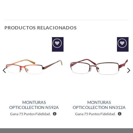
PRODUCTOS RELACIONADOS
Añadir
Añadir
a la
a la
lista de
lista de
deseos
deseos
MONTURAS
MONTURAS
OPTICOLLECTION N592A
OPTICOLLECTION NN312A
Gana
75
Puntos Fidelidad.
Gana
75
Puntos Fidelidad.