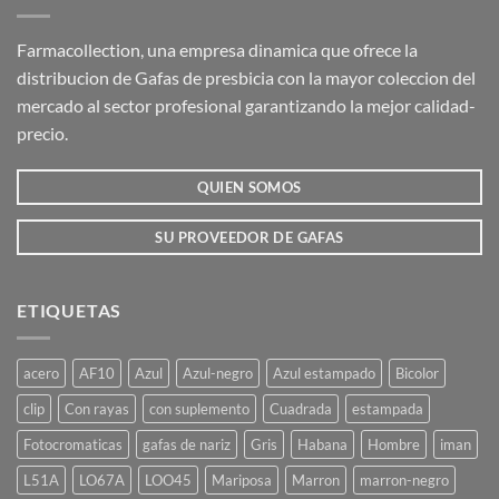
Farmacollection, una empresa dinamica que ofrece la
distribucion de Gafas de presbicia con la mayor coleccion del
mercado al sector profesional garantizando la mejor calidad-
precio.
QUIEN SOMOS
SU PROVEEDOR DE GAFAS
ETIQUETAS
acero
AF10
Azul
Azul-negro
Azul estampado
Bicolor
clip
Con rayas
con suplemento
Cuadrada
estampada
Fotocromaticas
gafas de nariz
Gris
Habana
Hombre
iman
L51A
LO67A
LOO45
Mariposa
Marron
marron-negro