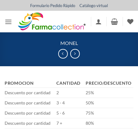
Saltar
Formulario Pedido Rápido
Catálogo virtual
al
contenido
MONEL
PROMOCION
CANTIDAD
PRECIO/DESCUENTO
Descuento por cantidad
2
25%
Descuento por cantidad
3 - 4
50%
Descuento por cantidad
5 - 6
75%
Descuento por cantidad
7 +
80%