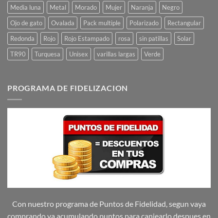
Media luna
Metal
Morado
Mujer
Naranja
Negro
Ojo de gato
Ovalada
Pack multiple
Polarizado
Rectangular
Redonda
Rojo
Rojo Estampado
rosa
sin patillas
Solar
TR90
Turquesa
Unisex
varillas largas
Verde
PROGRAMA DE FIDELIZACION
Con nuestro programa de Puntos de Fidelidad, segun vaya
comprando va acumulando puntos para canjearlo despues en