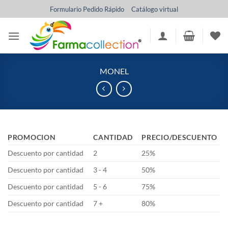
Saltar
Formulario Pedido Rápido
Catálogo virtual
al
contenido
MONEL
PROMOCION
CANTIDAD
PRECIO/DESCUENTO
Descuento por cantidad
2
25%
Descuento por cantidad
3 - 4
50%
Descuento por cantidad
5 - 6
75%
Descuento por cantidad
7 +
80%