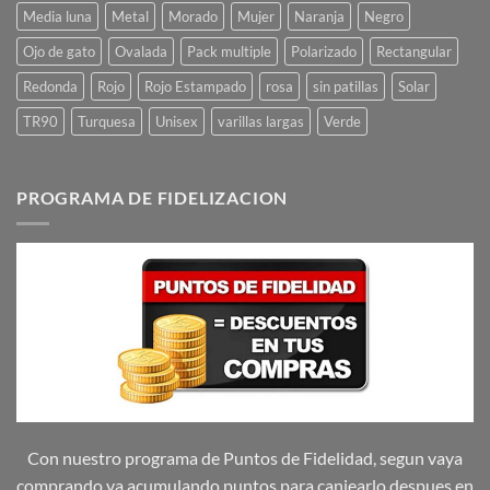
Media luna
Metal
Morado
Mujer
Naranja
Negro
Ojo de gato
Ovalada
Pack multiple
Polarizado
Rectangular
Redonda
Rojo
Rojo Estampado
rosa
sin patillas
Solar
TR90
Turquesa
Unisex
varillas largas
Verde
PROGRAMA DE FIDELIZACION
Con nuestro programa de Puntos de Fidelidad, segun vaya
comprando va acumulando puntos para canjearlo despues en