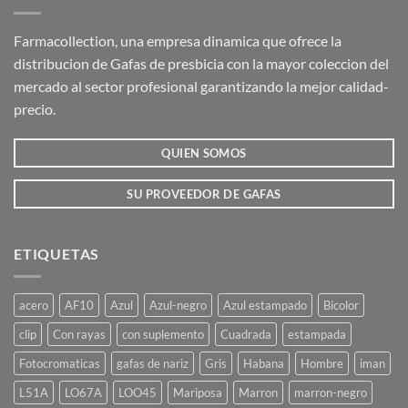
Farmacollection, una empresa dinamica que ofrece la
distribucion de Gafas de presbicia con la mayor coleccion del
mercado al sector profesional garantizando la mejor calidad-
precio.
QUIEN SOMOS
SU PROVEEDOR DE GAFAS
ETIQUETAS
acero
AF10
Azul
Azul-negro
Azul estampado
Bicolor
clip
Con rayas
con suplemento
Cuadrada
estampada
Fotocromaticas
gafas de nariz
Gris
Habana
Hombre
iman
L51A
LO67A
LOO45
Mariposa
Marron
marron-negro