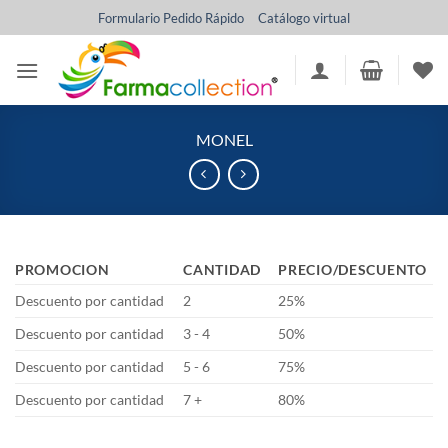
Saltar
Formulario Pedido Rápido
Catálogo virtual
al
contenido
MONEL
PROMOCION
CANTIDAD
PRECIO/DESCUENTO
Descuento por cantidad
2
25%
Descuento por cantidad
3 - 4
50%
Descuento por cantidad
5 - 6
75%
Descuento por cantidad
7 +
80%