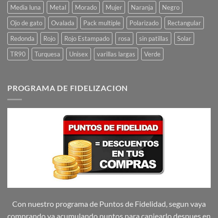
Media luna
Metal
Morado
Mujer
Naranja
Negro
Ojo de gato
Ovalada
Pack multiple
Polarizado
Rectangular
Redonda
Rojo
Rojo Estampado
rosa
sin patillas
Solar
TR90
Turquesa
Unisex
varillas largas
Verde
PROGRAMA DE FIDELIZACION
Con nuestro programa de Puntos de Fidelidad, segun vaya
comprando va acumulando puntos para canjearlo despues en