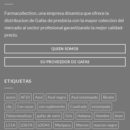
Farmacollection, una empresa dinamica que ofrece la
distribucion de Gafas de presbicia con la mayor coleccion del
mercado al sector profesional garantizando la mejor calidad-
precio.
QUIEN SOMOS
SU PROVEEDOR DE GAFAS
ETIQUETAS
acero
AF10
Azul
Azul-negro
Azul estampado
Bicolor
clip
Con rayas
con suplemento
Cuadrada
estampada
Fotocromaticas
gafas de nariz
Gris
Habana
Hombre
iman
L51A
LO67A
LOO45
Mariposa
Marron
marron-negro