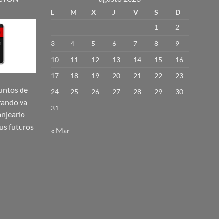
L
M
X
J
V
S
D
1
2
3
4
5
6
7
8
9
10
11
12
13
14
15
16
17
18
19
20
21
22
23
untos de
24
25
26
27
28
29
30
rando va
31
njearlo
us futuros
« Mar