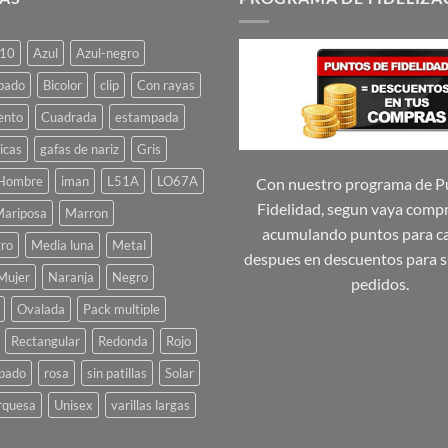
10
Azul
Azul-negro
pado
Bicolor
clip
Con rayas
ento
Cuadrada
estampada
icas
gafas de nariz
Gris
Hombre
iman
L51A
LO67A
Con nuestro programa de P
Fidelidad, segun vaya comp
ariposa
Marron
acumulando puntos para ca
ro
Media luna
Metal
despues en descuentos para s
Mujer
Naranja
Negro
pedidos.
Ovalada
Pack multiple
Rectangular
Redonda
Rojo
pado
rosa
sin patillas
Solar
rquesa
Unisex
varillas largas