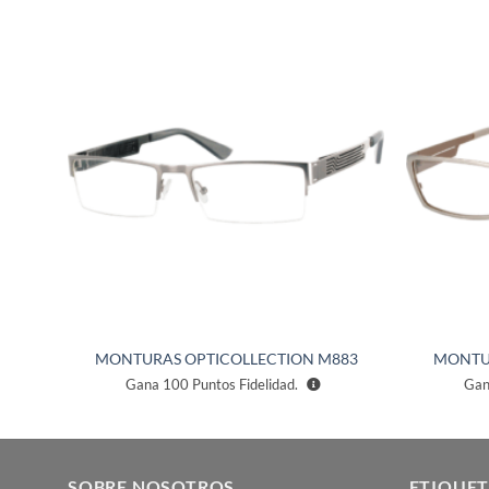
ñadir
Añadir
a la
a la
ista de
lista de
eseos
deseos
884
MONTURAS OPTICOLLECTION M883
MONTU
Gana
100
Puntos Fidelidad.
Ga
SOBRE NOSOTROS
ETIQUET