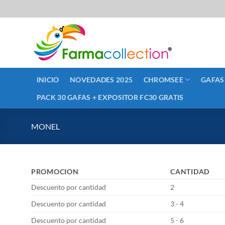
Saltar
al
contenido
INICIO
NOVEDADES 2025
CHROMSEE
GAFAS
PACK 30 GAFAS + EXPOSITOR FC30 GRATIS
MONEL
PROMOCION
CANTIDAD
Descuento por cantidad
2
Descuento por cantidad
3 - 4
Descuento por cantidad
5 - 6