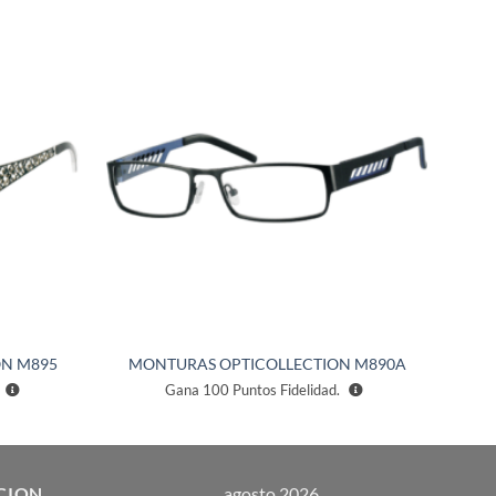
Añadir
Añadir
a la
a la
lista de
lista de
deseos
deseos
N M895
MONTURAS OPTICOLLECTION M890A
Gana
100
Puntos Fidelidad.
CION
agosto 2026