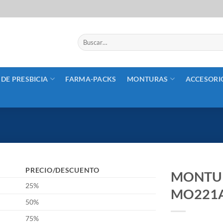
Buscar
por:
 DE PRESBICIA
FARMA-PACKS
MONTURAS
ACCESORI
PRECIO/DESCUENTO
MONTUR
25%
MO221
50%
75%