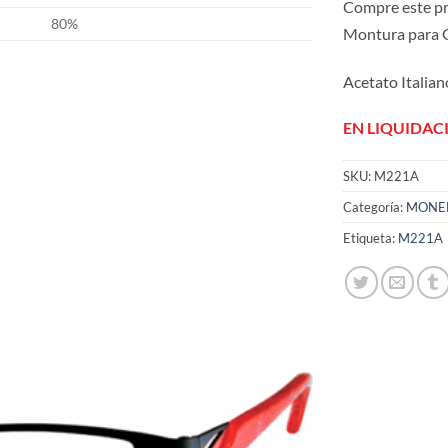
Compre este p
80%
Montura para 
Acetato Italian
EN LIQUIDAC
SKU:
M221A
Añadir
a la
Categoría:
MONE
lista
de
Etiqueta:
M221A
deseos