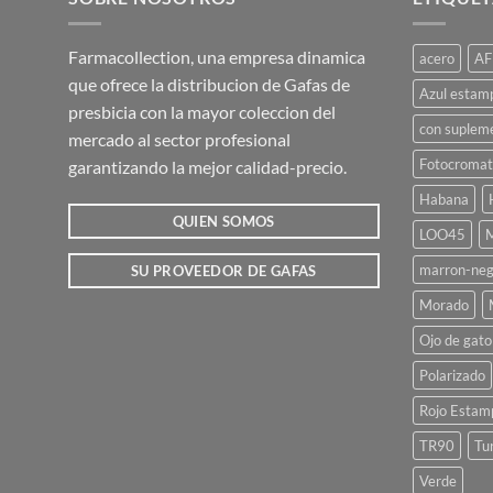
Farmacollection, una empresa dinamica
acero
AF
que ofrece la distribucion de Gafas de
Azul estam
presbicia con la mayor coleccion del
con suplem
mercado al sector profesional
Fotocromat
garantizando la mejor calidad-precio.
Habana
QUIEN SOMOS
LOO45
M
marron-neg
SU PROVEEDOR DE GAFAS
Morado
Ojo de gato
Polarizado
Rojo Estam
TR90
Tu
Verde