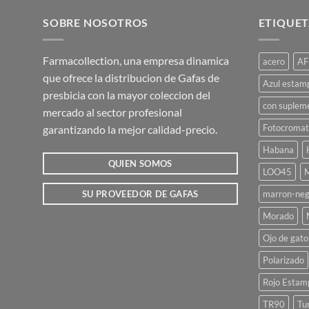
tiene
múltiples
SOBRE NOSOTROS
ETIQUET
variantes.
Las
Farmacollection, una empresa dinamica
acero
AF
opciones
que ofrece la distribucion de Gafas de
se
Azul estam
presbicia con la mayor coleccion del
pueden
con suplem
mercado al sector profesional
elegir
Fotocromat
garantizando la mejor calidad-precio.
en
la
Habana
página
QUIEN SOMOS
LOO45
M
de
marron-neg
SU PROVEEDOR DE GAFAS
producto
Morado
Ojo de gato
Polarizado
Rojo Estam
TR90
Tu