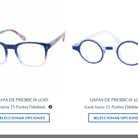
Añadir
a la
lista de
deseos
FAS DE PRESBICIA LO45
GAFAS DE PRESBICIA L
hasta
15
Puntos Fidelidad.
Gane hasta
15
Puntos Fidelid
SELECCIONAR OPCIONES
SELECCIONAR OPCIONE
Este
Este
producto
producto