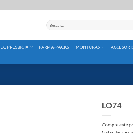
Buscar
por:
 DE PRESBICIA
FARMA-PACKS
MONTURAS
ACCESORI
LO74
Añadir
a la
Compre este pr
lista
Gafas de presbi