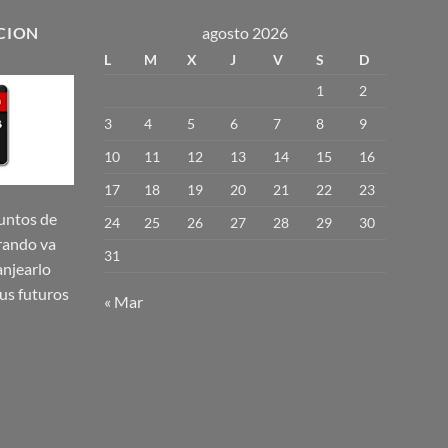
tiene
múltiples
CION
agosto 2026
variantes.
L
M
X
J
V
S
D
Las
1
2
opciones
se
3
4
5
6
7
8
9
pueden
10
11
12
13
14
15
16
elegir
17
18
19
20
21
22
23
en
la
untos de
24
25
26
27
28
29
30
página
rando va
31
de
njearlo
producto
us futuros
« Mar