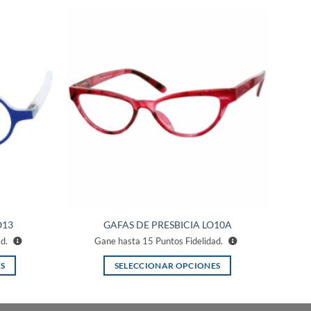
Añadir
Añadir
a la
a la
lista de
lista de
deseos
deseos
O13
GAFAS DE PRESBICIA LO10A
ad.
Gane hasta
15
Puntos Fidelidad.
S
SELECCIONAR OPCIONES
Este
producto