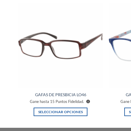
ñadir
Añadir
a la
a la
ista de
lista de
eseos
deseos
GAFAS DE PRESBICIA LO46
GA
Gane hasta
15
Puntos Fidelidad.
Gane 
SELECCIONAR OPCIONES
Este
producto