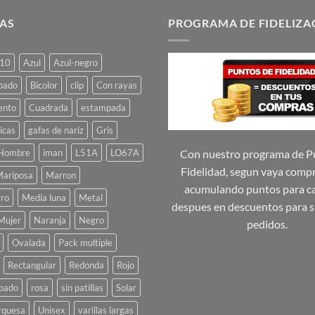
tiene
tiene
múltiples
múltiples
AS
PROGRAMA DE FIDELIZA
variantes.
variantes.
Las
Las
10
Azul
Azul-negro
opciones
opciones
se
se
pado
Bicolor
clip
Con rayas
pueden
pueden
ento
Cuadrada
estampada
elegir
elegir
icas
gafas de nariz
Gris
en
en
la
la
Hombre
iman
L51A
LO67A
Con nuestro programa de P
página
página
Fidelidad, segun vaya comp
ariposa
Marron
de
de
acumulando puntos para ca
ro
Media luna
Metal
producto
producto
despues en descuentos para s
Mujer
Naranja
Negro
pedidos.
Ovalada
Pack multiple
Rectangular
Redonda
Rojo
pado
rosa
sin patillas
Solar
rquesa
Unisex
varillas largas