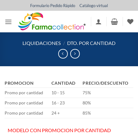
Saltar
Formulario Pedido Rápido
Catálogo virtual
al
contenido
LIQUIDACIONES
/
DTO. POR CANTIDAD
PROMOCION
CANTIDAD
PRECIO/DESCUENTO
Promo por cantidad
10 - 15
75%
Promo por cantidad
16 - 23
80%
Promo por cantidad
24 +
85%
MODELO CON PROMOCION POR CANTIDAD