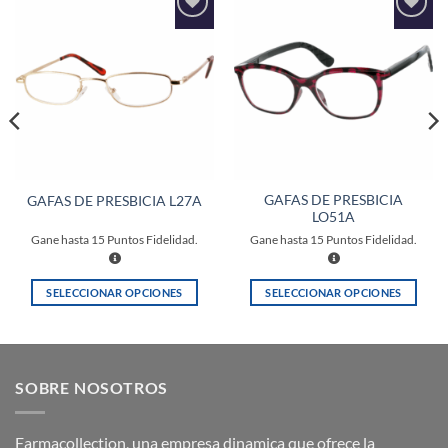
Añadir
Añadir
a la
a la
lista de
lista de
deseos
deseos
GAFAS DE PRESBICIA
GAFAS DE PRESBICIA L27A
LO51A
Gane hasta
15
Puntos Fidelidad.
Gane hasta
15
Puntos Fidelidad.
SELECCIONAR OPCIONES
SELECCIONAR OPCIONES
Este
Este
producto
producto
tiene
tiene
múltiples
múltiples
SOBRE NOSOTROS
variantes.
variantes.
Las
Las
opciones
opciones
Farmacollection, una empresa dinamica que ofrece la