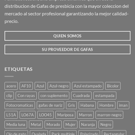
se
se
distribucion de Gafas de presbicia con la mayor coleccion del
pueden
pueden
mercado al sector profesional garantizando la mejor calidad-
elegir
elegir
precio.
en
en
la
la
QUIEN SOMOS
página
página
de
de
producto
producto
SU PROVEEDOR DE GAFAS
ETIQUETAS
acero
AF10
Azul
Azul-negro
Azul estampado
Bicolor
clip
Con rayas
con suplemento
Cuadrada
estampada
Fotocromaticas
gafas de nariz
Gris
Habana
Hombre
iman
L51A
LO67A
LOO45
Mariposa
Marron
marron-negro
Media luna
Metal
Morado
Mujer
Naranja
Negro
Ojo de gato
Ovalada
Pack multiple
Polarizado
Rectangular