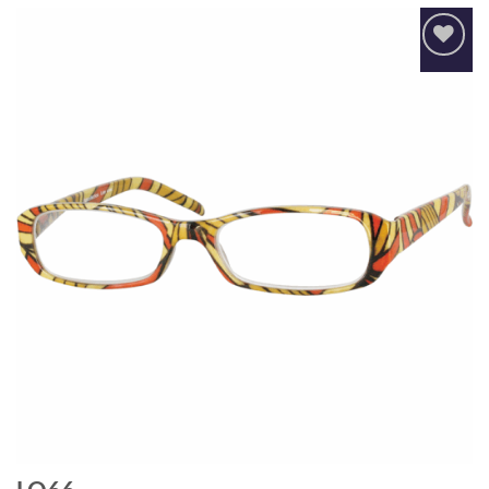
Añadir
a la
lista
de
deseos