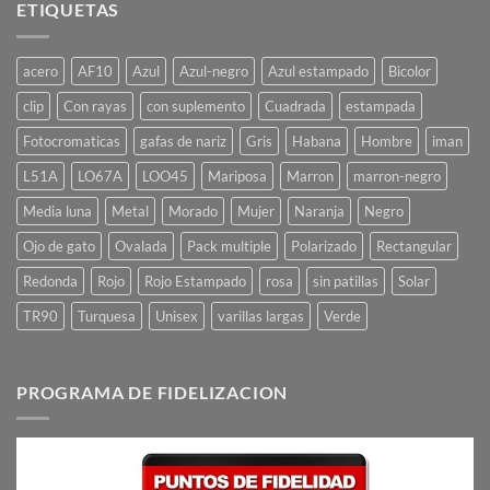
ETIQUETAS
acero
AF10
Azul
Azul-negro
Azul estampado
Bicolor
clip
Con rayas
con suplemento
Cuadrada
estampada
Fotocromaticas
gafas de nariz
Gris
Habana
Hombre
iman
L51A
LO67A
LOO45
Mariposa
Marron
marron-negro
Media luna
Metal
Morado
Mujer
Naranja
Negro
Ojo de gato
Ovalada
Pack multiple
Polarizado
Rectangular
Redonda
Rojo
Rojo Estampado
rosa
sin patillas
Solar
TR90
Turquesa
Unisex
varillas largas
Verde
PROGRAMA DE FIDELIZACION