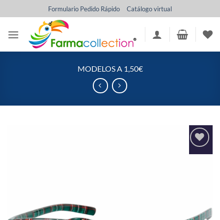
Saltar
Formulario Pedido Rápido
Catálogo virtual
al
contenido
MODELOS A 1,50€
Añadir
a la
lista
de
deseos