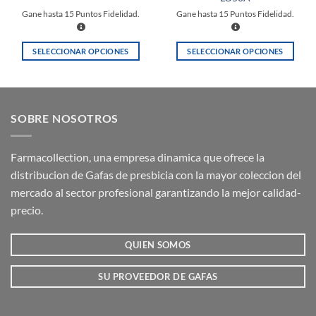
Gane hasta
15
Puntos Fidelidad.
Gane hasta
15
Puntos Fidelidad.
SELECCIONAR OPCIONES
SELECCIONAR OPCIONES
Este
Este
producto
producto
tiene
tiene
múltiples
múltiples
SOBRE NOSOTROS
variantes.
variantes.
Las
Las
opciones
opciones
Farmacollection, una empresa dinamica que ofrece la
se
se
distribucion de Gafas de presbicia con la mayor coleccion del
pueden
pueden
mercado al sector profesional garantizando la mejor calidad-
elegir
elegir
precio.
en
en
la
la
QUIEN SOMOS
página
página
de
de
producto
producto
SU PROVEEDOR DE GAFAS