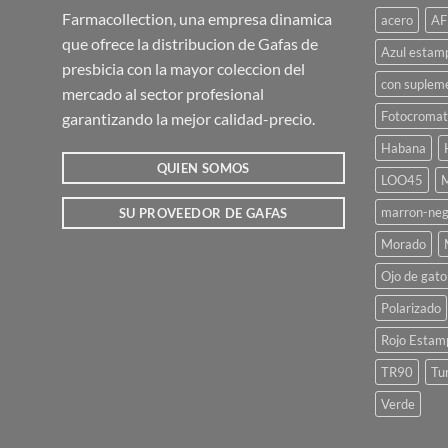
Las
Farmacollection, una empresa dinamica
acero
AF
opciones
que ofrece la distribucion de Gafas de
se
Azul estam
presbicia con la mayor coleccion del
pueden
con suplem
mercado al sector profesional
elegir
Fotocromat
garantizando la mejor calidad-precio.
en
la
Habana
página
QUIEN SOMOS
LOO45
M
de
marron-neg
SU PROVEEDOR DE GAFAS
producto
Morado
Ojo de gato
Polarizado
Rojo Estam
TR90
Tu
Verde