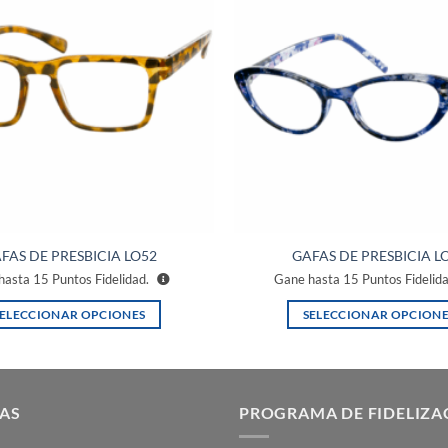
a la
lista de
deseos
FAS DE PRESBICIA LO52
GAFAS DE PRESBICIA L
hasta
15
Puntos Fidelidad.
Gane hasta
15
Puntos Fidelid
SELECCIONAR OPCIONES
SELECCIONAR OPCIONE
Este
Este
producto
producto
tiene
tiene
múltiples
múltiples
AS
PROGRAMA DE FIDELIZA
variantes.
variantes.