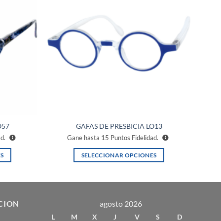
a la
a la
lista de
lista de
deseos
deseos
O57
GAFAS DE PRESBICIA LO13
ad.
Gane hasta
15
Puntos Fidelidad.
S
SELECCIONAR OPCIONES
Este
producto
tiene
múltiples
CION
agosto 2026
variantes.
L
M
X
J
V
S
D