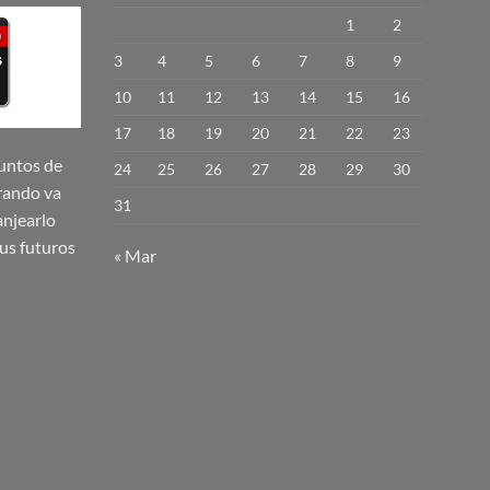
Las
1
2
opciones
se
3
4
5
6
7
8
9
pueden
10
11
12
13
14
15
16
elegir
17
18
19
20
21
22
23
en
la
untos de
24
25
26
27
28
29
30
página
rando va
31
de
njearlo
producto
us futuros
« Mar