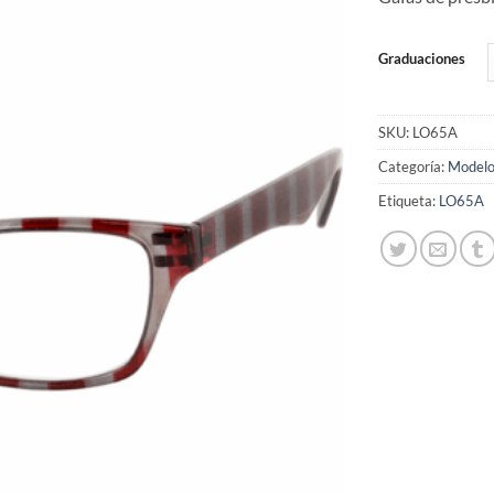
de
deseos
Graduaciones
SKU:
LO65A
Categoría:
Modelo
Etiqueta:
LO65A