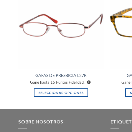
a la
a la
ista de
lista de
eseos
deseos
GAFAS DE PRESBICIA L27R
GA
Gane hasta
15
Puntos Fidelidad.
Gane 
SELECCIONAR OPCIONES
Este
producto
tiene
múltiples
SOBRE NOSOTROS
ETIQUET
variantes.