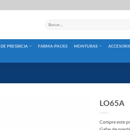
Buscar
por:
 DE PRESBICIA
FARMA-PACKS
MONTURAS
ACCESORI
LO65A
Añadir
a la
Compre este pr
lista
Gafas de presb