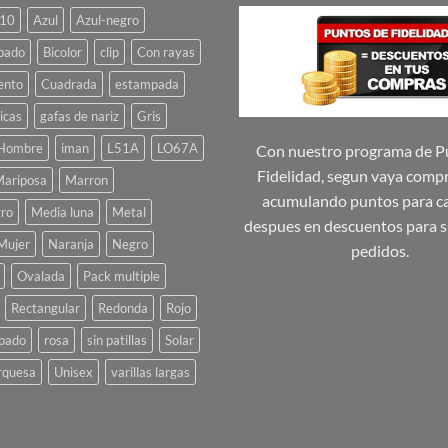
Las
Las
10
Azul
Azul-negro
opciones
opciones
se
se
pado
Bicolor
clip
Con rayas
pueden
pueden
ento
Cuadrada
estampada
elegir
elegir
icas
gafas de nariz
Gris
en
en
la
la
Hombre
iman
L51A
LO67A
Con nuestro programa de P
página
página
Fidelidad, segun vaya comp
ariposa
Marron
de
de
acumulando puntos para ca
ro
Media luna
Metal
producto
producto
despues en descuentos para s
Mujer
Naranja
Negro
pedidos.
Ovalada
Pack multiple
Rectangular
Redonda
Rojo
pado
rosa
sin patillas
Solar
rquesa
Unisex
varillas largas