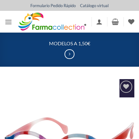
Saltar
Formulario Pedido Rápido
Catálogo virtual
al
contenido
MODELOS A 1,50€
Añadir
a la
lista
de
deseos