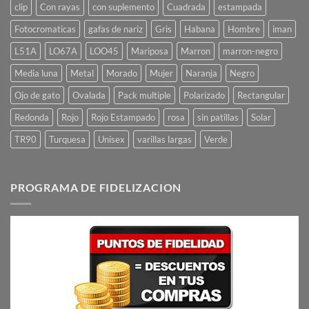
clip
Con rayas
con suplemento
Cuadrada
estampada
Fotocromaticas
gafas de nariz
Gris
Habana
Hombre
iman
L51A
LO67A
LOO45
Mariposa
Marron
marron-negro
Media luna
Metal
Morado
Mujer
Naranja
Negro
Ojo de gato
Ovalada
Pack multiple
Polarizado
Rectangular
Redonda
Rojo
Rojo Estampado
rosa
sin patillas
Solar
TR90
Turquesa
Unisex
varillas largas
Verde
PROGRAMA DE FIDELIZACION