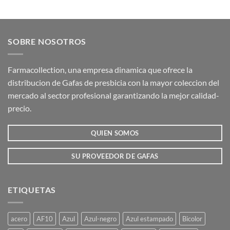
Este
Este
producto
producto
tiene
tiene
múltiples
múltiples
SOBRE NOSOTROS
variantes.
variantes.
Las
Las
opciones
opciones
Farmacollection, una empresa dinamica que ofrece la
se
se
distribucion de Gafas de presbicia con la mayor coleccion del
pueden
pueden
mercado al sector profesional garantizando la mejor calidad-
elegir
elegir
precio.
en
en
la
la
QUIEN SOMOS
página
página
de
de
producto
producto
SU PROVEEDOR DE GAFAS
ETIQUETAS
acero
AF10
Azul
Azul-negro
Azul estampado
Bicolor