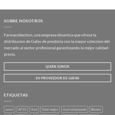
Este
Este
producto
producto
tiene
tiene
múltiples
múltiples
SOBRE NOSOTROS
variantes.
variantes.
Las
Las
opciones
opciones
Farmacollection, una empresa dinamica que ofrece la
se
se
distribucion de Gafas de presbicia con la mayor coleccion del
pueden
pueden
mercado al sector profesional garantizando la mejor calidad-
elegir
elegir
precio.
en
en
la
la
QUIEN SOMOS
página
página
de
de
producto
producto
SU PROVEEDOR DE GAFAS
ETIQUETAS
acero
AF10
Azul
Azul-negro
Azul estampado
Bicolor