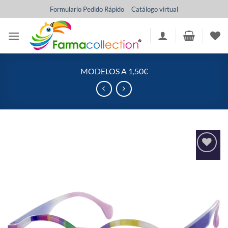
Saltar
Formulario Pedido Rápido
Catálogo virtual
al
contenido
MODELOS A 1,50€
Añadir
a la
lista
de
deseos