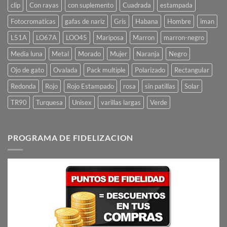
clip
Con rayas
con suplemento
Cuadrada
estampada
Fotocromaticas
gafas de nariz
Gris
Habana
Hombre
iman
L51A
LO67A
LOO45
Mariposa
Marron
marron-negro
Media luna
Metal
Morado
Mujer
Naranja
Negro
Ojo de gato
Ovalada
Pack multiple
Polarizado
Rectangular
Redonda
Rojo
Rojo Estampado
rosa
sin patillas
Solar
TR90
Turquesa
Unisex
varillas largas
Verde
PROGRAMA DE FIDELIZACION