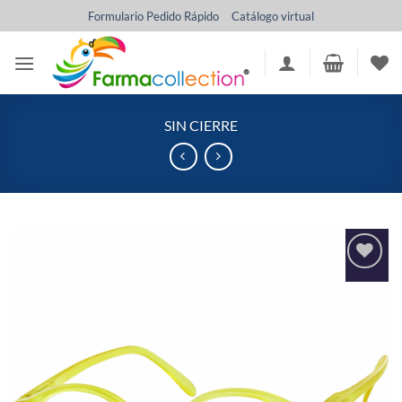
Saltar
Formulario Pedido Rápido
Catálogo virtual
al
contenido
SIN CIERRE
Añadir
a la
lista
de
deseos