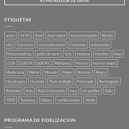
SU PROVEEDOR DE GAFAS
ETIQUETAS
acero
AF10
Azul
Azul-negro
Azul estampado
Bicolor
clip
Con rayas
con suplemento
Cuadrada
estampada
Fotocromaticas
gafas de nariz
Gris
Habana
Hombre
iman
L51A
LO67A
LOO45
Mariposa
Marron
marron-negro
Media luna
Metal
Morado
Mujer
Naranja
Negro
Ojo de gato
Ovalada
Pack multiple
Polarizado
Rectangular
Redonda
Rojo
Rojo Estampado
rosa
sin patillas
Solar
TR90
Turquesa
Unisex
varillas largas
Verde
PROGRAMA DE FIDELIZACION