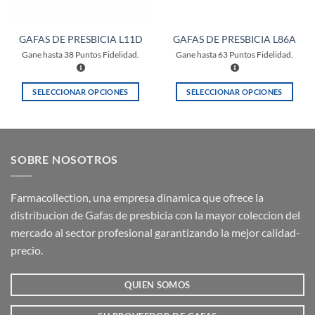
GAFAS DE PRESBICIA L11D
GAFAS DE PRESBICIA L86A
Gane hasta
38
Puntos Fidelidad.
Gane hasta
63
Puntos Fidelidad.
SELECCIONAR OPCIONES
SELECCIONAR OPCIONES
Este
Este
producto
producto
tiene
tiene
múltiples
múltiples
SOBRE NOSOTROS
variantes.
variantes.
Las
Las
opciones
opciones
Farmacollection, una empresa dinamica que ofrece la
se
se
distribucion de Gafas de presbicia con la mayor coleccion del
pueden
pueden
mercado al sector profesional garantizando la mejor calidad-
elegir
elegir
precio.
en
en
la
la
QUIEN SOMOS
página
página
de
de
producto
producto