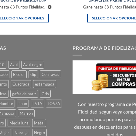
AFAS DE PRESBICIA L69
GAFAS DE PRESBICIA L
hasta
63
Puntos Fidelidad.
Gane hasta
38
Puntos Fidelid
SELECCIONAR OPCIONES
SELECCIONAR OPCIONE
Este
Este
producto
producto
tiene
tiene
múltiples
múltiples
AS
PROGRAMA DE FIDELIZA
variantes.
variantes.
Las
Las
10
Azul
Azul-negro
opciones
opciones
se
se
pado
Bicolor
clip
Con rayas
pueden
pueden
ento
Cuadrada
estampada
elegir
elegir
icas
gafas de nariz
Gris
en
en
la
la
Hombre
iman
L51A
LO67A
Con nuestro programa de P
página
página
Fidelidad, segun vaya comp
ariposa
Marron
de
de
acumulando puntos para ca
ro
Media luna
Metal
producto
producto
despues en descuentos para s
Mujer
Naranja
Negro
pedidos.