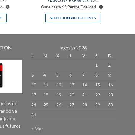
11A
GAFAS DE PRESBICIA L74
ad.
Gane hasta
63
Puntos Fidelidad.
S
SELECCIONAR OPCIONES
Este
producto
tiene
múltiples
CION
agosto 2026
variantes.
L
M
X
J
V
S
D
Las
1
2
opciones
se
3
4
5
6
7
8
9
pueden
10
11
12
13
14
15
16
elegir
17
18
19
20
21
22
23
en
la
untos de
24
25
26
27
28
29
30
página
rando va
31
de
njearlo
producto
us futuros
« Mar