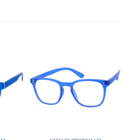
Añadir
Añadir
a la
a la
lista de
lista de
deseos
deseos