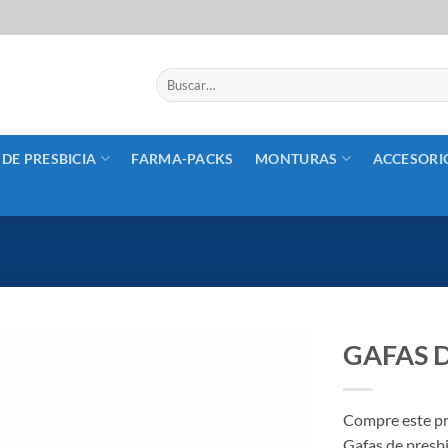
Buscar
por:
 DE PRESBICIA
FARMA-PACKS
MONTURAS
ACCESORI
GAFAS D
Añadir
a la
Compre este pr
lista
Gafas de presbi