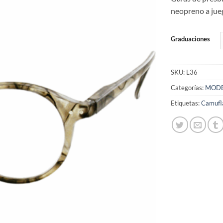
de
deseos
neopreno a jueg
Graduaciones
SKU:
L36
Categorías:
MODE
Etiquetas:
Camufl