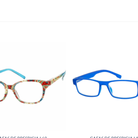
Añadir
a la
lista de
deseos