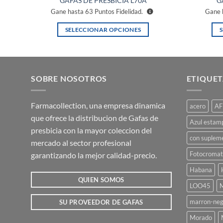
GAFAS DE PRESBICIA L70A
G
Gane hasta
63
Puntos Fidelidad.
Gane 
SELECCIONAR OPCIONES
Este
producto
tiene
múltiples
SOBRE NOSOTROS
ETIQUET
variantes.
Las
Farmacollection, una empresa dinamica
acero
AF
opciones
que ofrece la distribucion de Gafas de
se
Azul estam
presbicia con la mayor coleccion del
pueden
con suplem
mercado al sector profesional
elegir
Fotocromat
garantizando la mejor calidad-precio.
en
la
Habana
página
QUIEN SOMOS
LOO45
M
de
marron-neg
SU PROVEEDOR DE GAFAS
producto
Morado