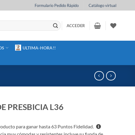
Formulario Pedido Rápido
Catálogo virtual
ACCEDER
OS
ULTIMA-HORA!!
E PRESBICIA L36
oducto para ganar hasta
63
Puntos Fidelidad.
cia muy cómodas y resistentes incluye su funda de